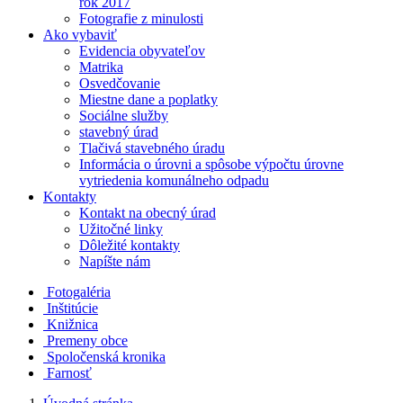
rok 2017
Fotografie z minulosti
Ako vybaviť
Evidencia obyvateľov
Matrika
Osvedčovanie
Miestne dane a poplatky
Sociálne služby
stavebný úrad
Tlačivá stavebného úradu
Informácia o úrovni a spôsobe výpočtu úrovne
vytriedenia komunálneho odpadu
Kontakty
Kontakt na obecný úrad
Užitočné linky
Dôležité kontakty
Napíšte nám
Fotogaléria
Inštitúcie
Knižnica
Premeny obce
Spoločenská kronika
Farnosť