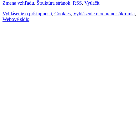
Zmena vzhľadu
,
Štruktúra stránok
,
RSS
,
Vytlačiť
Vyhlásenie o prístupnosti
,
Cookies
,
Vyhlásenie o ochrane súkromia
,
Webové sídlo