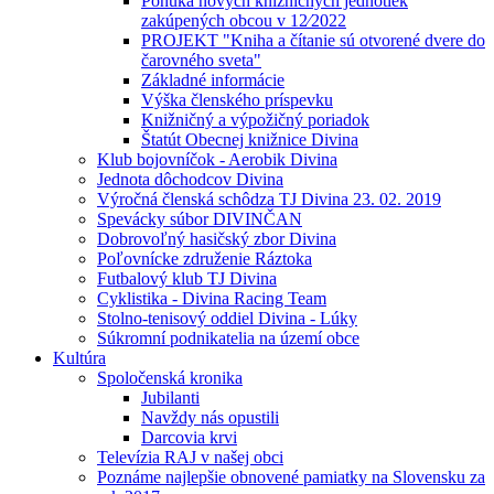
Ponuka nových knižničných jednotiek
zakúpených obcou v 12⁄2022
PROJEKT "Kniha a čítanie sú otvorené dvere do
čarovného sveta"
Základné informácie
Výška členského príspevku
Knižničný a výpožičný poriadok
Štatút Obecnej knižnice Divina
Klub bojovníčok - Aerobik Divina
Jednota dôchodcov Divina
Výročná členská schôdza TJ Divina 23. 02. 2019
Spevácky súbor DIVINČAN
Dobrovoľný hasičský zbor Divina
Poľovnícke združenie Ráztoka
Futbalový klub TJ Divina
Cyklistika - Divina Racing Team
Stolno-tenisový oddiel Divina - Lúky
Súkromní podnikatelia na území obce
Kultúra
Spoločenská kronika
Jubilanti
Navždy nás opustili
Darcovia krvi
Televízia RAJ v našej obci
Poznáme najlepšie obnovené pamiatky na Slovensku za