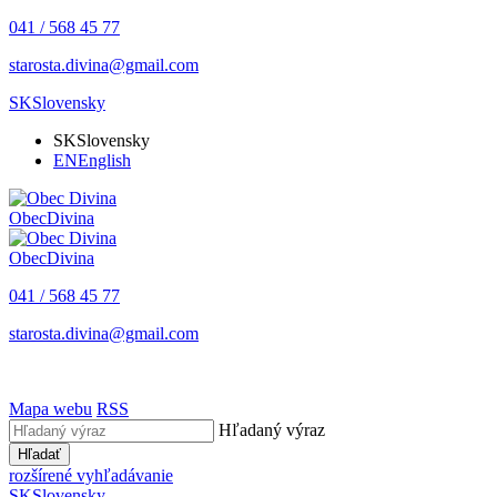
041 / 568 45 77
starosta.divina@gmail.com
SK
Slovensky
SK
Slovensky
EN
English
Obec
Divina
Obec
Divina
041 / 568 45 77
starosta.divina@gmail.com
Mapa webu
RSS
Hľadaný výraz
Hľadať
rozšírené vyhľadávanie
SK
Slovensky