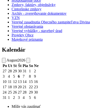
Hospodárenie obce
Zmluvy, faktúry, objednávky
Cintorínske zmluvy
Archív - zverejňovanie dokumentov
VZN
Verejné zasadnutia Obecného zastupiteľstva Divina
Verejné obstarávania
Verejné vyhlášky - stavebný úrad
Projekty Obce
Majetkové priznania
Kalendár
August
2026
Po
Ut
St
Št
Pia
So
Ne
27
28
29
30
31
1
2
3
4
5
6
7
8
9
10
11
12
13
14
15
16
17
18
19
20
21
22
23
24
25
26
27
28
29
30
31
1
2
3
4
5
6
Môže vás zaujímať