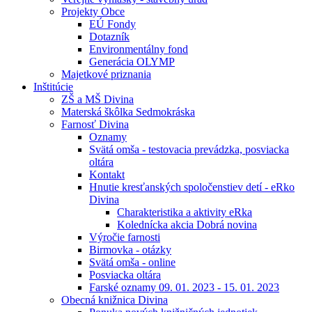
Projekty Obce
EÚ Fondy
Dotazník
Environmentálny fond
Generácia OLYMP
Majetkové priznania
Inštitúcie
ZŠ a MŠ Divina
Materská škôlka Sedmokráska
Farnosť Divina
Oznamy
Svätá omša - testovacia prevádzka, posviacka
oltára
Kontakt
Hnutie kresťanských spoločenstiev detí - eRko
Divina
Charakteristika a aktivity eRka
Kolednícka akcia Dobrá novina
Výročie farnosti
Birmovka - otázky
Svätá omša - online
Posviacka oltára
Farské oznamy 09. 01. 2023 - 15. 01. 2023
Obecná knižnica Divina