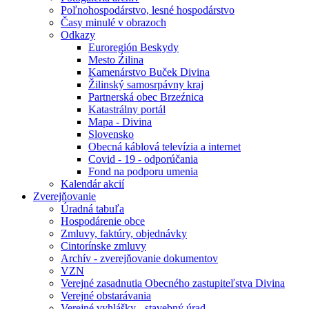
Poľnohospodárstvo, lesné hospodárstvo
Časy minulé v obrazoch
Odkazy
Euroregión Beskydy
Mesto Źilina
Kamenárstvo Buček Divina
Žilinský samosrpávny kraj
Partnerská obec Brzeźnica
Katastrálny portál
Mapa - Divina
Slovensko
Obecná káblová televízia a internet
Covid - 19 - odporúčania
Fond na podporu umenia
Kalendár akcií
Zverejňovanie
Úradná tabuľa
Hospodárenie obce
Zmluvy, faktúry, objednávky
Cintorínske zmluvy
Archív - zverejňovanie dokumentov
VZN
Verejné zasadnutia Obecného zastupiteľstva Divina
Verejné obstarávania
Verejné vyhlášky - stavebný úrad