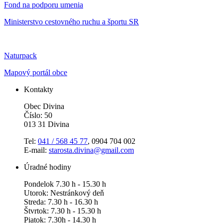
Fond na podporu umenia
Ministerstvo cestovného ruchu a športu SR
Naturpack
Mapový portál obce
Kontakty
Obec Divina
Číslo: 50
013 31 Divina
Tel:
041 / 568 45 77
, 0904 704 002
E-mail:
starosta.divina@gmail.com
Úradné hodiny
Pondelok 7.30 h - 15.30 h
Utorok: Nestránkový deň
Streda: 7.30 h - 16.30 h
Štvrtok: 7.30 h - 15.30 h
Piatok: 7.30h - 14.30 h