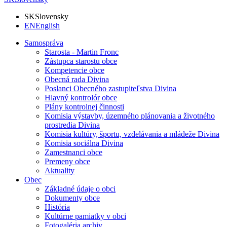
SK
Slovensky
EN
English
Samospráva
Starosta - Martin Fronc
Zástupca starostu obce
Kompetencie obce
Obecná rada Divina
Poslanci Obecného zastupiteľstva Divina
Hlavný kontrolór obce
Plány kontrolnej činnosti
Komisia výstavby, územného plánovania a životného
prostredia Divina
Komisia kultúry, športu, vzdelávania a mládeže Divina
Komisia sociálna Divina
Zamestnanci obce
Premeny obce
Aktuality
Obec
Základné údaje o obci
Dokumenty obce
História
Kultúrne pamiatky v obci
Fotogaléria archiv