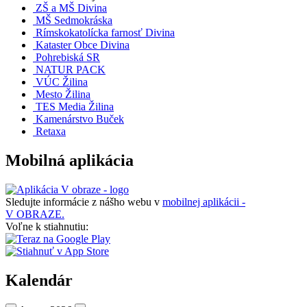
ZŠ a MŠ Divina
MŠ Sedmokráska
Rímskokatolícka farnosť Divina
Kataster Obce Divina
Pohrebiská SR
NATUR PACK
VÚC Žilina
Mesto Žilina
TES Media Žilina
Kamenárstvo Buček
Retaxa
Mobilná aplikácia
Sledujte informácie z nášho webu v
mobilnej aplikácii -
V OBRAZE.
Voľne k stiahnutiu:
Kalendár