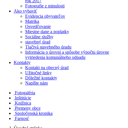
rok 2017
Fotografie z minulosti
Ako vybaviť
Evidencia obyvateľov
Matrika
Osvedčovanie
Miestne dane a poplatky
Sociálne služby
stavebný úrad
Tlačivá stavebného úradu
Informácia o úrovni a spôsobe výpočtu úrovne
vytriedenia komunálneho odpadu
Kontakty
Kontakt na obecný úrad
Užitočné linky
Dôležité kontakty
Napíšte nám
Fotogaléria
Inštitúcie
Knižnica
Premeny obce
Spoločenská kronika
Farnosť