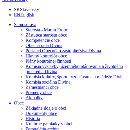
SK
Slovensky
EN
English
Samospráva
Starosta - Martin Fronc
Zástupca starostu obce
Kompetencie obce
Obecná rada Divina
Poslanci Obecného zastupiteľstva Divina
Hlavný kontrolór obce
Plány kontrolnej činnosti
Komisia výstavby, územného plánovania a životného
prostredia Divina
Komisia kultúry, športu, vzdelávania a mládeže Divina
Komisia sociálna Divina
Zamestnanci obce
Premeny obce
Aktuality
Obec
Základné údaje o obci
Dokumenty obce
História
Kultúrne pamiatky v obci
Fotogaléria archiv