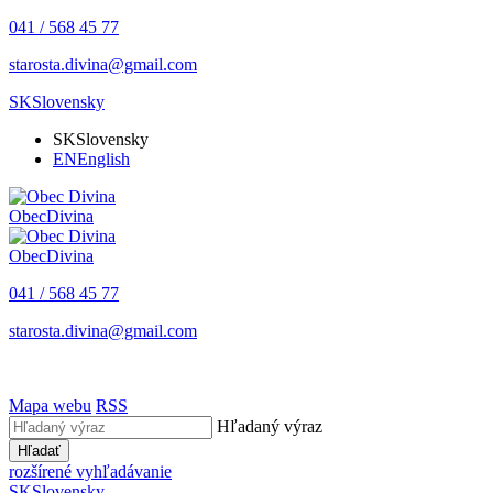
041 / 568 45 77
starosta.divina@gmail.com
SK
Slovensky
SK
Slovensky
EN
English
Obec
Divina
Obec
Divina
041 / 568 45 77
starosta.divina@gmail.com
Mapa webu
RSS
Hľadaný výraz
Hľadať
rozšírené vyhľadávanie
SK
Slovensky