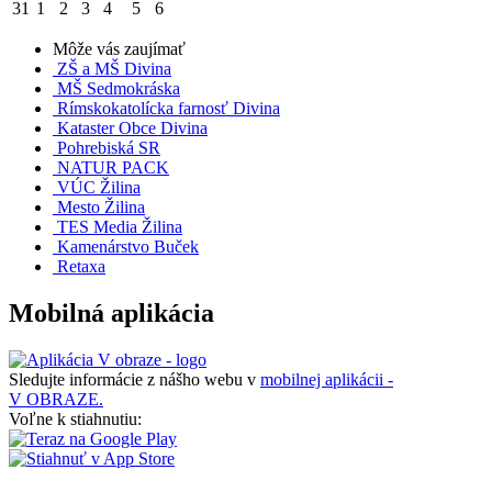
31
1
2
3
4
5
6
Môže vás zaujímať
ZŠ a MŠ Divina
MŠ Sedmokráska
Rímskokatolícka farnosť Divina
Kataster Obce Divina
Pohrebiská SR
NATUR PACK
VÚC Žilina
Mesto Žilina
TES Media Žilina
Kamenárstvo Buček
Retaxa
Mobilná aplikácia
Sledujte informácie z nášho webu v
mobilnej aplikácii -
V OBRAZE.
Voľne k stiahnutiu: