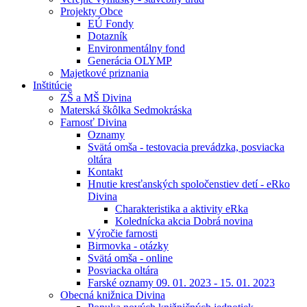
Projekty Obce
EÚ Fondy
Dotazník
Environmentálny fond
Generácia OLYMP
Majetkové priznania
Inštitúcie
ZŠ a MŠ Divina
Materská škôlka Sedmokráska
Farnosť Divina
Oznamy
Svätá omša - testovacia prevádzka, posviacka
oltára
Kontakt
Hnutie kresťanských spoločenstiev detí - eRko
Divina
Charakteristika a aktivity eRka
Kolednícka akcia Dobrá novina
Výročie farnosti
Birmovka - otázky
Svätá omša - online
Posviacka oltára
Farské oznamy 09. 01. 2023 - 15. 01. 2023
Obecná knižnica Divina