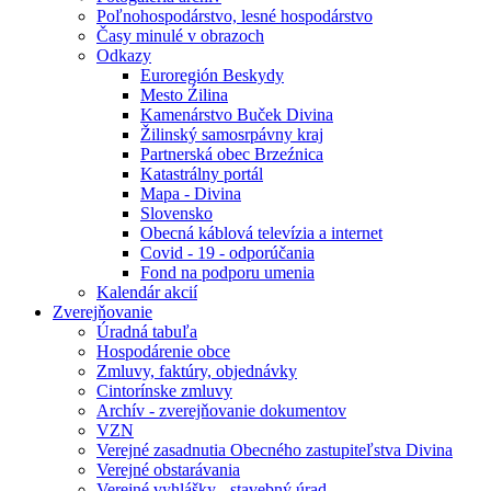
Poľnohospodárstvo, lesné hospodárstvo
Časy minulé v obrazoch
Odkazy
Euroregión Beskydy
Mesto Źilina
Kamenárstvo Buček Divina
Žilinský samosrpávny kraj
Partnerská obec Brzeźnica
Katastrálny portál
Mapa - Divina
Slovensko
Obecná káblová televízia a internet
Covid - 19 - odporúčania
Fond na podporu umenia
Kalendár akcií
Zverejňovanie
Úradná tabuľa
Hospodárenie obce
Zmluvy, faktúry, objednávky
Cintorínske zmluvy
Archív - zverejňovanie dokumentov
VZN
Verejné zasadnutia Obecného zastupiteľstva Divina
Verejné obstarávania
Verejné vyhlášky - stavebný úrad