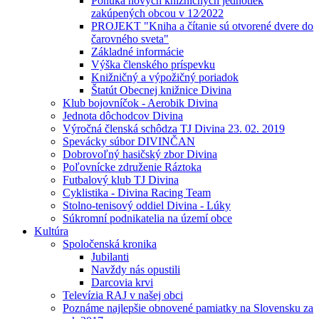
Ponuka nových knižničných jednotiek
zakúpených obcou v 12⁄2022
PROJEKT "Kniha a čítanie sú otvorené dvere do
čarovného sveta"
Základné informácie
Výška členského príspevku
Knižničný a výpožičný poriadok
Štatút Obecnej knižnice Divina
Klub bojovníčok - Aerobik Divina
Jednota dôchodcov Divina
Výročná členská schôdza TJ Divina 23. 02. 2019
Spevácky súbor DIVINČAN
Dobrovoľný hasičský zbor Divina
Poľovnícke združenie Ráztoka
Futbalový klub TJ Divina
Cyklistika - Divina Racing Team
Stolno-tenisový oddiel Divina - Lúky
Súkromní podnikatelia na území obce
Kultúra
Spoločenská kronika
Jubilanti
Navždy nás opustili
Darcovia krvi
Televízia RAJ v našej obci
Poznáme najlepšie obnovené pamiatky na Slovensku za