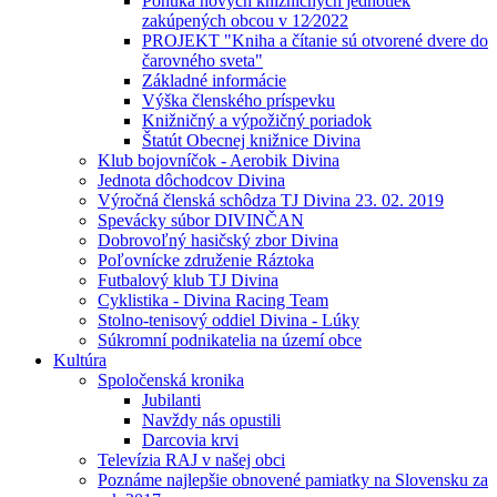
Ponuka nových knižničných jednotiek
zakúpených obcou v 12⁄2022
PROJEKT "Kniha a čítanie sú otvorené dvere do
čarovného sveta"
Základné informácie
Výška členského príspevku
Knižničný a výpožičný poriadok
Štatút Obecnej knižnice Divina
Klub bojovníčok - Aerobik Divina
Jednota dôchodcov Divina
Výročná členská schôdza TJ Divina 23. 02. 2019
Spevácky súbor DIVINČAN
Dobrovoľný hasičský zbor Divina
Poľovnícke združenie Ráztoka
Futbalový klub TJ Divina
Cyklistika - Divina Racing Team
Stolno-tenisový oddiel Divina - Lúky
Súkromní podnikatelia na území obce
Kultúra
Spoločenská kronika
Jubilanti
Navždy nás opustili
Darcovia krvi
Televízia RAJ v našej obci
Poznáme najlepšie obnovené pamiatky na Slovensku za