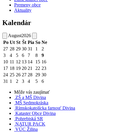
Premeny obce
Aktuality
Kalendár
August
2026
Po
Ut
St
Št
Pia
So
Ne
27
28
29
30
31
1
2
3
4
5
6
7
8
9
10
11
12
13
14
15
16
17
18
19
20
21
22
23
24
25
26
27
28
29
30
31
1
2
3
4
5
6
Môže vás zaujímať
ZŠ a MŠ Divina
MŠ Sedmokráska
Rímskokatolícka farnosť Divina
Kataster Obce Divina
Pohrebiská SR
NATUR PACK
VÚC Žilina