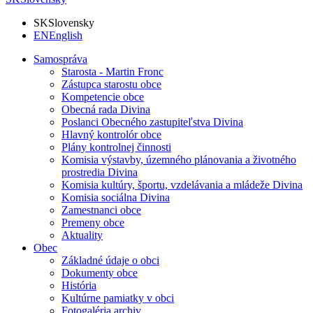
SK
Slovensky
EN
English
Samospráva
Starosta - Martin Fronc
Zástupca starostu obce
Kompetencie obce
Obecná rada Divina
Poslanci Obecného zastupiteľstva Divina
Hlavný kontrolór obce
Plány kontrolnej činnosti
Komisia výstavby, územného plánovania a životného
prostredia Divina
Komisia kultúry, športu, vzdelávania a mládeže Divina
Komisia sociálna Divina
Zamestnanci obce
Premeny obce
Aktuality
Obec
Základné údaje o obci
Dokumenty obce
História
Kultúrne pamiatky v obci
Fotogaléria archiv