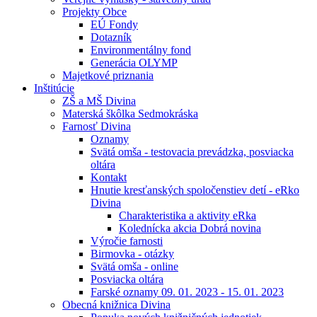
Projekty Obce
EÚ Fondy
Dotazník
Environmentálny fond
Generácia OLYMP
Majetkové priznania
Inštitúcie
ZŠ a MŠ Divina
Materská škôlka Sedmokráska
Farnosť Divina
Oznamy
Svätá omša - testovacia prevádzka, posviacka
oltára
Kontakt
Hnutie kresťanských spoločenstiev detí - eRko
Divina
Charakteristika a aktivity eRka
Kolednícka akcia Dobrá novina
Výročie farnosti
Birmovka - otázky
Svätá omša - online
Posviacka oltára
Farské oznamy 09. 01. 2023 - 15. 01. 2023
Obecná knižnica Divina