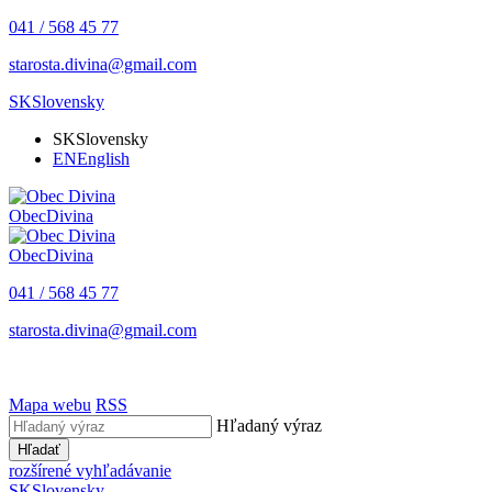
041 / 568 45 77
starosta.divina@gmail.com
SK
Slovensky
SK
Slovensky
EN
English
Obec
Divina
Obec
Divina
041 / 568 45 77
starosta.divina@gmail.com
Mapa webu
RSS
Hľadaný výraz
Hľadať
rozšírené vyhľadávanie
SK
Slovensky