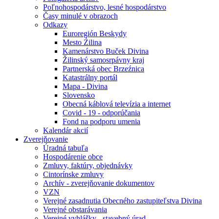
Poľnohospodárstvo, lesné hospodárstvo
Časy minulé v obrazoch
Odkazy
Euroregión Beskydy
Mesto Źilina
Kamenárstvo Buček Divina
Žilinský samosrpávny kraj
Partnerská obec Brzeźnica
Katastrálny portál
Mapa - Divina
Slovensko
Obecná káblová televízia a internet
Covid - 19 - odporúčania
Fond na podporu umenia
Kalendár akcií
Zverejňovanie
Úradná tabuľa
Hospodárenie obce
Zmluvy, faktúry, objednávky
Cintorínske zmluvy
Archív - zverejňovanie dokumentov
VZN
Verejné zasadnutia Obecného zastupiteľstva Divina
Verejné obstarávania
Verejné vyhlášky - stavebný úrad