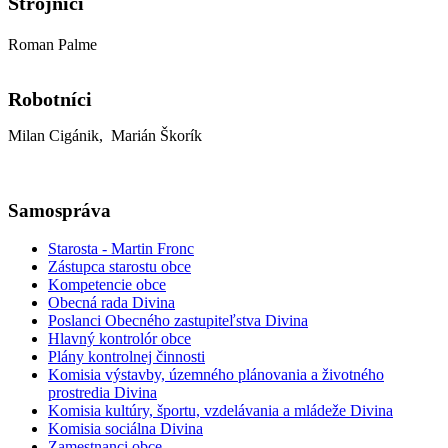
Strojníci
Roman Palme
Robotníci
Milan Cigánik, Marián Škorík
Samospráva
Starosta - Martin Fronc
Zástupca starostu obce
Kompetencie obce
Obecná rada Divina
Poslanci Obecného zastupiteľstva Divina
Hlavný kontrolór obce
Plány kontrolnej činnosti
Komisia výstavby, územného plánovania a životného
prostredia Divina
Komisia kultúry, športu, vzdelávania a mládeže Divina
Komisia sociálna Divina
Zamestnanci obce