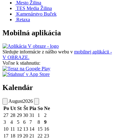
Mesto Žilina
TES Media Žilina
Kamenárstvo Buček
Retaxa
Mobilná aplikácia
Sledujte informácie z nášho webu v
mobilnej aplikácii -
V OBRAZE.
Voľne k stiahnutiu:
Kalendár
August
2026
Po
Ut
St
Št
Pia
So
Ne
27
28
29
30
31
1
2
3
4
5
6
7
8
9
10
11
12
13
14
15
16
17
18
19
20
21
22
23