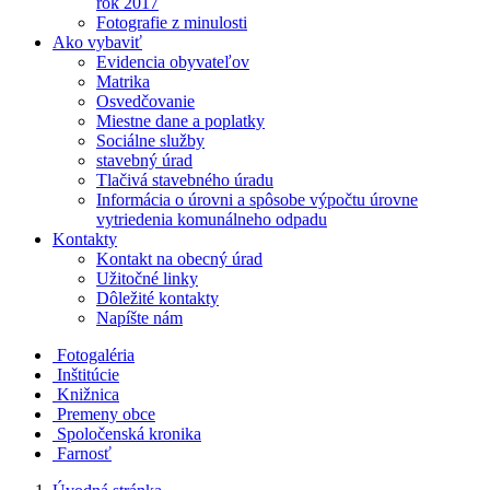
rok 2017
Fotografie z minulosti
Ako vybaviť
Evidencia obyvateľov
Matrika
Osvedčovanie
Miestne dane a poplatky
Sociálne služby
stavebný úrad
Tlačivá stavebného úradu
Informácia o úrovni a spôsobe výpočtu úrovne
vytriedenia komunálneho odpadu
Kontakty
Kontakt na obecný úrad
Užitočné linky
Dôležité kontakty
Napíšte nám
Fotogaléria
Inštitúcie
Knižnica
Premeny obce
Spoločenská kronika
Farnosť