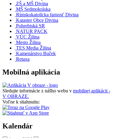
ZŠ a MŠ Divina
MŠ Sedmokráska
Rímskokatolícka farnosť Divina
Kataster Obce Divina
Pohrebiská SR
NATUR PACK
VÚC Žilina
Mesto Žilina
TES Media Žilina
Kamenárstvo Buček
Retaxa
Mobilná aplikácia
Sledujte informácie z nášho webu v
mobilnej aplikácii -
V OBRAZE.
Voľne k stiahnutiu:
Kalendár