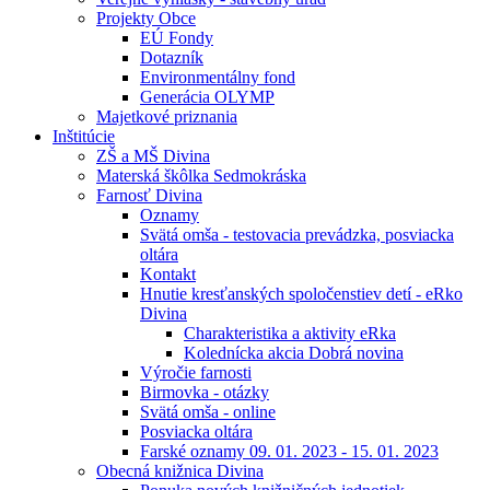
Projekty Obce
EÚ Fondy
Dotazník
Environmentálny fond
Generácia OLYMP
Majetkové priznania
Inštitúcie
ZŠ a MŠ Divina
Materská škôlka Sedmokráska
Farnosť Divina
Oznamy
Svätá omša - testovacia prevádzka, posviacka
oltára
Kontakt
Hnutie kresťanských spoločenstiev detí - eRko
Divina
Charakteristika a aktivity eRka
Kolednícka akcia Dobrá novina
Výročie farnosti
Birmovka - otázky
Svätá omša - online
Posviacka oltára
Farské oznamy 09. 01. 2023 - 15. 01. 2023
Obecná knižnica Divina