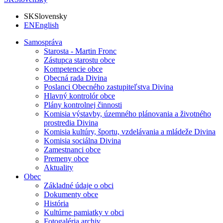
SK
Slovensky
EN
English
Samospráva
Starosta - Martin Fronc
Zástupca starostu obce
Kompetencie obce
Obecná rada Divina
Poslanci Obecného zastupiteľstva Divina
Hlavný kontrolór obce
Plány kontrolnej činnosti
Komisia výstavby, územného plánovania a životného
prostredia Divina
Komisia kultúry, športu, vzdelávania a mládeže Divina
Komisia sociálna Divina
Zamestnanci obce
Premeny obce
Aktuality
Obec
Základné údaje o obci
Dokumenty obce
História
Kultúrne pamiatky v obci
Fotogaléria archiv