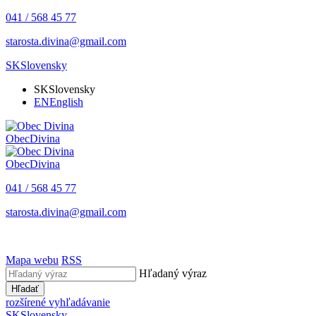
041 / 568 45 77
starosta.divina@gmail.com
SK
Slovensky
SK
Slovensky
EN
English
Obec
Divina
Obec
Divina
041 / 568 45 77
starosta.divina@gmail.com
Mapa webu
RSS
Hľadaný výraz
Hľadať
rozšírené vyhľadávanie
SK
Slovensky