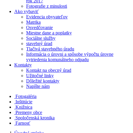
rok 2017
Fotografie z minulosti
Ako vybaviť
Evidencia obyvateľov
Matrika
Osvedčovanie
Miestne dane a poplatky
Sociálne služby
stavebný úrad
Tlačivá stavebného úradu
Informácia o úrovni a spôsobe výpočtu úrovne
vytriedenia komunálneho odpadu
Kontakty
Kontakt na obecný úrad
Užitočné linky
Dôležité kontakty
Napíšte nám
Fotogaléria
Inštitúcie
Knižnica
Premeny obce
Spoločenská kronika
Farnosť