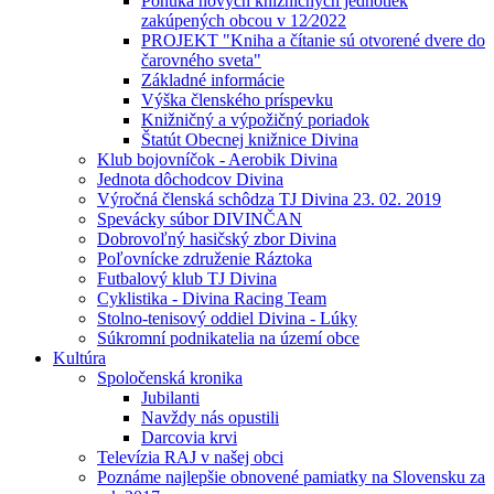
Ponuka nových knižničných jednotiek
zakúpených obcou v 12⁄2022
PROJEKT "Kniha a čítanie sú otvorené dvere do
čarovného sveta"
Základné informácie
Výška členského príspevku
Knižničný a výpožičný poriadok
Štatút Obecnej knižnice Divina
Klub bojovníčok - Aerobik Divina
Jednota dôchodcov Divina
Výročná členská schôdza TJ Divina 23. 02. 2019
Spevácky súbor DIVINČAN
Dobrovoľný hasičský zbor Divina
Poľovnícke združenie Ráztoka
Futbalový klub TJ Divina
Cyklistika - Divina Racing Team
Stolno-tenisový oddiel Divina - Lúky
Súkromní podnikatelia na území obce
Kultúra
Spoločenská kronika
Jubilanti
Navždy nás opustili
Darcovia krvi
Televízia RAJ v našej obci
Poznáme najlepšie obnovené pamiatky na Slovensku za