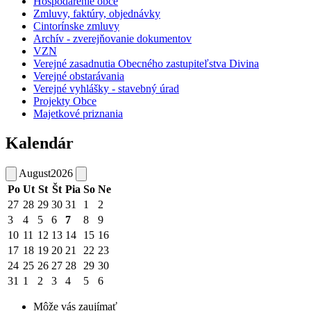
Hospodárenie obce
Zmluvy, faktúry, objednávky
Cintorínske zmluvy
Archív - zverejňovanie dokumentov
VZN
Verejné zasadnutia Obecného zastupiteľstva Divina
Verejné obstarávania
Verejné vyhlášky - stavebný úrad
Projekty Obce
Majetkové priznania
Kalendár
August
2026
Po
Ut
St
Št
Pia
So
Ne
27
28
29
30
31
1
2
3
4
5
6
7
8
9
10
11
12
13
14
15
16
17
18
19
20
21
22
23
24
25
26
27
28
29
30
31
1
2
3
4
5
6
Môže vás zaujímať