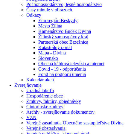
Poľnohospodárstvo, lesné hospodárstvo
Časy minulé v obrazoch
Odkazy
Euroregión Beskydy
Mesto Źilina
Kamenárstvo Buček Divina
Žilinský samosrpávny kraj
Partnerská obec Brzeźnica
Katastrálny portál
Mapa - Divina
Slovensko
Obecná káblová televízia a internet
Covid - 19 - odporúčania
Fond na podporu umenia
Kalendár akcií
Zverejňovanie
Úradná tabuľa
Hospodárenie obce
Zmluvy, faktúry, objednávky
Cintorínske zmluvy
Archív - zverejňovanie dokumentov
VZN
Verejné zasadnutia Obecného zastupiteľstva Divina
Verejné obstarávania
Verejné vyhlášky - stavebný úrad