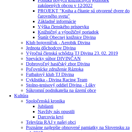
Ponuka nových knižničných jednotiek
zakúpených obcou v 12⁄2022
PROJEKT "Kniha a čítanie sú otvorené dvere do
čarovného sveta"
Základné informácie
Výška členského príspevku
Knižničný a výpožičný poriadok
Štatút Obecnej knižnice Divina
Klub bojovníčok - Aerobik Divina
Jednota dôchodcov Divina
Výročná členská schôdza TJ Divina 23. 02. 2019
Spevácky súbor DIVINČAN
Dobrovoľný hasičský zbor Divina
Poľovnícke združenie Ráztoka
Futbalový klub TJ Divina
Cyklistika - Divina Racing Team
Stolno-tenisový oddiel Divina - Lúky
Súkromní podnikatelia na území obce
Kultúra
Spoločenská kronika
Jubilanti
Navždy nás opustili
Darcovia krvi
Televízia RAJ v našej obci
Poznáme najlepšie obnovené pamiatky na Slovensku za