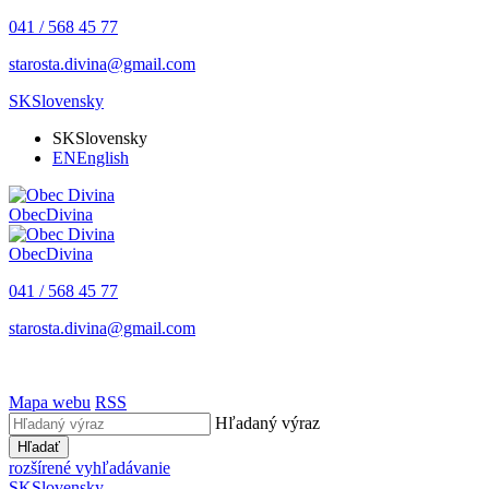
041 / 568 45 77
starosta.divina@gmail.com
SK
Slovensky
SK
Slovensky
EN
English
Obec
Divina
Obec
Divina
041 / 568 45 77
starosta.divina@gmail.com
Mapa webu
RSS
Hľadaný výraz
Hľadať
rozšírené vyhľadávanie
SK
Slovensky