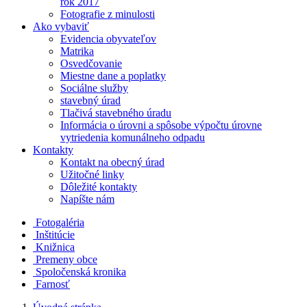
rok 2017
Fotografie z minulosti
Ako vybaviť
Evidencia obyvateľov
Matrika
Osvedčovanie
Miestne dane a poplatky
Sociálne služby
stavebný úrad
Tlačivá stavebného úradu
Informácia o úrovni a spôsobe výpočtu úrovne
vytriedenia komunálneho odpadu
Kontakty
Kontakt na obecný úrad
Užitočné linky
Dôležité kontakty
Napíšte nám
Fotogaléria
Inštitúcie
Knižnica
Premeny obce
Spoločenská kronika
Farnosť