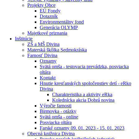
Projekty Obce
EÚ Fondy
Dotazník
Environmentálny fond
Generácia OLYMP
Majetkové priznania
Inštitúcie
ZŠ a MŠ Divina
Materská škôlka Sedmokráska
Farnosť Divina
Oznamy
Svätá omša - testovacia prevádzka, posviacka
oltára
Kontakt
Hnutie kresťanských spoločenstiev detí - eRko
Divina
Charakteristika a aktivity eRka
Kolednícka akcia Dobrá novina
Výročie farnosti
Birmovka - otázky
Svätá omša - online
Posviacka oltára
Farské oznamy 09. 01. 2023 - 15. 01. 2023
Obecná knižnica Divina