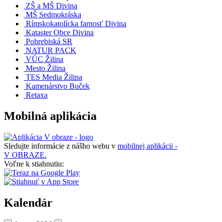
ZŠ a MŠ Divina
MŠ Sedmokráska
Rímskokatolícka farnosť Divina
Kataster Obce Divina
Pohrebiská SR
NATUR PACK
VÚC Žilina
Mesto Žilina
TES Media Žilina
Kamenárstvo Buček
Retaxa
Mobilná aplikácia
Sledujte informácie z nášho webu v
mobilnej aplikácii -
V OBRAZE.
Voľne k stiahnutiu:
Kalendár