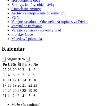
Hospodárenie obce
Zmluvy, faktúry, objednávky
Cintorínske zmluvy
Archív - zverejňovanie dokumentov
VZN
Verejné zasadnutia Obecného zastupiteľstva Divina
Verejné obstarávania
Verejné vyhlášky - stavebný úrad
Projekty Obce
Majetkové priznania
Kalendár
August
2026
Po
Ut
St
Št
Pia
So
Ne
27
28
29
30
31
1
2
3
4
5
6
7
8
9
10
11
12
13
14
15
16
17
18
19
20
21
22
23
24
25
26
27
28
29
30
31
1
2
3
4
5
6
Môže vás zaujímať