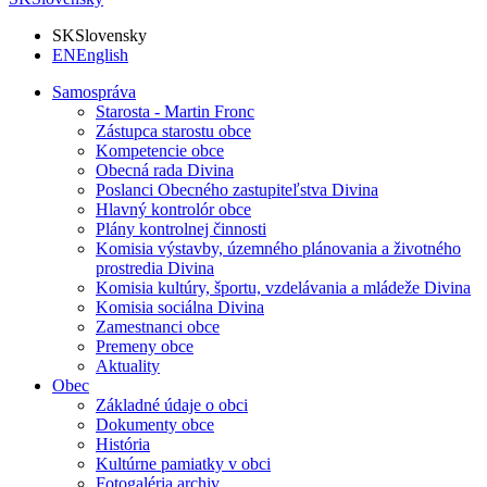
SK
Slovensky
EN
English
Samospráva
Starosta - Martin Fronc
Zástupca starostu obce
Kompetencie obce
Obecná rada Divina
Poslanci Obecného zastupiteľstva Divina
Hlavný kontrolór obce
Plány kontrolnej činnosti
Komisia výstavby, územného plánovania a životného
prostredia Divina
Komisia kultúry, športu, vzdelávania a mládeže Divina
Komisia sociálna Divina
Zamestnanci obce
Premeny obce
Aktuality
Obec
Základné údaje o obci
Dokumenty obce
História
Kultúrne pamiatky v obci
Fotogaléria archiv