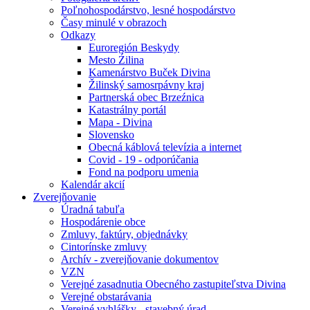
Poľnohospodárstvo, lesné hospodárstvo
Časy minulé v obrazoch
Odkazy
Euroregión Beskydy
Mesto Źilina
Kamenárstvo Buček Divina
Žilinský samosrpávny kraj
Partnerská obec Brzeźnica
Katastrálny portál
Mapa - Divina
Slovensko
Obecná káblová televízia a internet
Covid - 19 - odporúčania
Fond na podporu umenia
Kalendár akcií
Zverejňovanie
Úradná tabuľa
Hospodárenie obce
Zmluvy, faktúry, objednávky
Cintorínske zmluvy
Archív - zverejňovanie dokumentov
VZN
Verejné zasadnutia Obecného zastupiteľstva Divina
Verejné obstarávania
Verejné vyhlášky - stavebný úrad