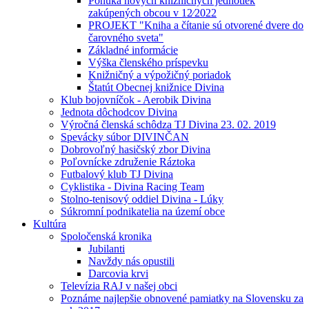
Ponuka nových knižničných jednotiek
zakúpených obcou v 12⁄2022
PROJEKT "Kniha a čítanie sú otvorené dvere do
čarovného sveta"
Základné informácie
Výška členského príspevku
Knižničný a výpožičný poriadok
Štatút Obecnej knižnice Divina
Klub bojovníčok - Aerobik Divina
Jednota dôchodcov Divina
Výročná členská schôdza TJ Divina 23. 02. 2019
Spevácky súbor DIVINČAN
Dobrovoľný hasičský zbor Divina
Poľovnícke združenie Ráztoka
Futbalový klub TJ Divina
Cyklistika - Divina Racing Team
Stolno-tenisový oddiel Divina - Lúky
Súkromní podnikatelia na území obce
Kultúra
Spoločenská kronika
Jubilanti
Navždy nás opustili
Darcovia krvi
Televízia RAJ v našej obci
Poznáme najlepšie obnovené pamiatky na Slovensku za