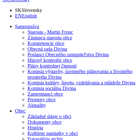
SK
Slovensky
EN
English
Samospráva
Starosta - Martin Fronc
Zástupca starostu obce
Kompetencie obce
Obecná rada Divina
Poslanci Obecného zastupiteľstva Divina
Hlavný kontrolór obce
Plány kontrolnej činnosti
Komisia výstavby, územného plánovania a životného
prostredia Divina
Komisia kultúry, športu, vzdelávania a mládeže Divina
Komisia sociálna Divina
Zamestnanci obce
Premeny obce
Aktuality
Obec
Základné údaje o obci
Dokumenty obce
História
Kultúrne pamiatky v obci
Fotogaléria archiv