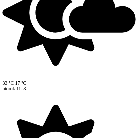
33 °C
17 °C
utorok
11. 8.