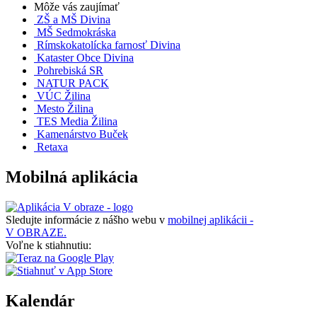
Môže vás zaujímať
ZŠ a MŠ Divina
MŠ Sedmokráska
Rímskokatolícka farnosť Divina
Kataster Obce Divina
Pohrebiská SR
NATUR PACK
VÚC Žilina
Mesto Žilina
TES Media Žilina
Kamenárstvo Buček
Retaxa
Mobilná aplikácia
Sledujte informácie z nášho webu v
mobilnej aplikácii -
V OBRAZE.
Voľne k stiahnutiu:
Kalendár