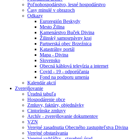
Poľnohospodárstvo, lesné hospodárstvo
Časy minulé v obrazoch
Odkazy
Euroregión Beskydy
Mesto Źilina
Kamenárstvo Buček Divina
Žilinský samosrpávny kraj
Partnerská obec Brzeźnica
Katastrálny portál
Mapa - Divina
Slovensko
Obecná káblová televízia a internet
Covid - 19 - odporúčania
Fond na podporu umenia
Kalendár akcií
Zverejňovanie
Úradná tabuľa
Hospodárenie obce
Zmluvy, faktúry, objednávky
Cintorínske zmluvy
Archív - zverejňovanie dokumentov
VZN
Verejné zasadnutia Obecného zastupiteľstva Divina
Verejné obstarávania
Verejné vyhlášky - stavebný úrad