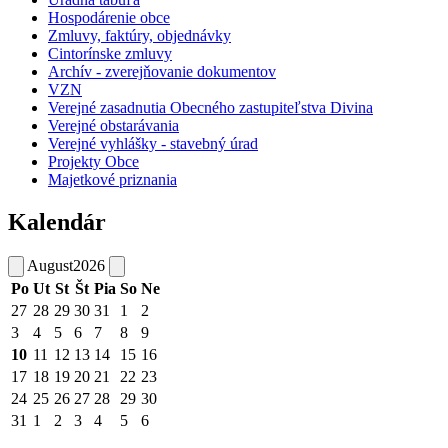
Hospodárenie obce
Zmluvy, faktúry, objednávky
Cintorínske zmluvy
Archív - zverejňovanie dokumentov
VZN
Verejné zasadnutia Obecného zastupiteľstva Divina
Verejné obstarávania
Verejné vyhlášky - stavebný úrad
Projekty Obce
Majetkové priznania
Kalendár
August
2026
Po
Ut
St
Št
Pia
So
Ne
27
28
29
30
31
1
2
3
4
5
6
7
8
9
10
11
12
13
14
15
16
17
18
19
20
21
22
23
24
25
26
27
28
29
30
31
1
2
3
4
5
6