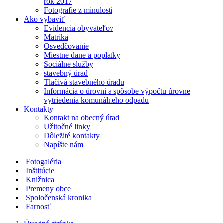
rok 2017
Fotografie z minulosti
Ako vybaviť
Evidencia obyvateľov
Matrika
Osvedčovanie
Miestne dane a poplatky
Sociálne služby
stavebný úrad
Tlačivá stavebného úradu
Informácia o úrovni a spôsobe výpočtu úrovne
vytriedenia komunálneho odpadu
Kontakty
Kontakt na obecný úrad
Užitočné linky
Dôležité kontakty
Napíšte nám
Fotogaléria
Inštitúcie
Knižnica
Premeny obce
Spoločenská kronika
Farnosť