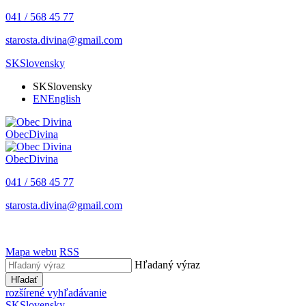
041 / 568 45 77
starosta.divina@gmail.com
SK
Slovensky
SK
Slovensky
EN
English
Obec
Divina
Obec
Divina
041 / 568 45 77
starosta.divina@gmail.com
Mapa webu
RSS
Hľadaný výraz
Hľadať
rozšírené vyhľadávanie
SK
Slovensky