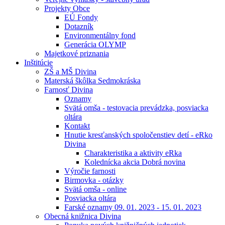
Projekty Obce
EÚ Fondy
Dotazník
Environmentálny fond
Generácia OLYMP
Majetkové priznania
Inštitúcie
ZŠ a MŠ Divina
Materská škôlka Sedmokráska
Farnosť Divina
Oznamy
Svätá omša - testovacia prevádzka, posviacka
oltára
Kontakt
Hnutie kresťanských spoločenstiev detí - eRko
Divina
Charakteristika a aktivity eRka
Kolednícka akcia Dobrá novina
Výročie farnosti
Birmovka - otázky
Svätá omša - online
Posviacka oltára
Farské oznamy 09. 01. 2023 - 15. 01. 2023
Obecná knižnica Divina