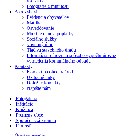
rok 2017
Fotografie z minulosti
Ako vybaviť
Evidencia obyvateľov
Matrika
Osvedčovanie
Miestne dane a poplatky
Sociálne služby
stavebný úrad
Tlačivá stavebného úradu
Informácia o úrovni a spôsobe výpočtu úrovne
vytriedenia komunálneho odpadu
Kontakty
Kontakt na obecný úrad
Užitočné linky
Dôležité kontakty
Napíšte nám
Fotogaléria
Inštitúcie
Knižnica
Premeny obce
Spoločenská kronika
Farnosť