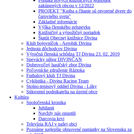
Ponuka nových knižničných jednotiek
zakúpených obcou v 12⁄2022
PROJEKT "Kniha a čítanie sú otvorené dvere do
čarovného sveta"
Základné informácie
Výška členského príspevku
Knižničný a výpožičný poriadok
Štatút Obecnej knižnice Divina
Klub bojovníčok - Aerobik Divina
Jednota dôchodcov Divina
Výročná členská schôdza TJ Divina 23. 02. 2019
Spevácky súbor DIVINČAN
Dobrovoľný hasičský zbor Divina
Poľovnícke združenie Ráztoka
Futbalový klub TJ Divina
Cyklistika - Divina Racing Team
Stolno-tenisový oddiel Divina - Lúky
Súkromní podnikatelia na území obce
Kultúra
Spoločenská kronika
Jubilanti
Navždy nás opustili
Darcovia krvi
Televízia RAJ v našej obci
Poznáme najlepšie obnovené pamiatky na Slovensku za