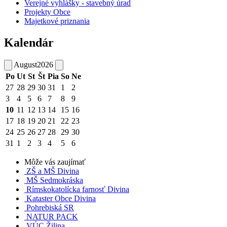
Verejné vyhlášky - stavebný úrad
Projekty Obce
Majetkové priznania
Kalendár
August
2026
Po
Ut
St
Št
Pia
So
Ne
27
28
29
30
31
1
2
3
4
5
6
7
8
9
10
11
12
13
14
15
16
17
18
19
20
21
22
23
24
25
26
27
28
29
30
31
1
2
3
4
5
6
Môže vás zaujímať
ZŠ a MŠ Divina
MŠ Sedmokráska
Rímskokatolícka farnosť Divina
Kataster Obce Divina
Pohrebiská SR
NATUR PACK
VÚC Žilina