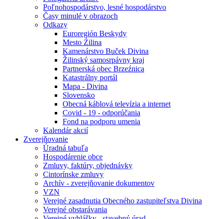
Poľnohospodárstvo, lesné hospodárstvo
Časy minulé v obrazoch
Odkazy
Euroregión Beskydy
Mesto Źilina
Kamenárstvo Buček Divina
Žilinský samosrpávny kraj
Partnerská obec Brzeźnica
Katastrálny portál
Mapa - Divina
Slovensko
Obecná káblová televízia a internet
Covid - 19 - odporúčania
Fond na podporu umenia
Kalendár akcií
Zverejňovanie
Úradná tabuľa
Hospodárenie obce
Zmluvy, faktúry, objednávky
Cintorínske zmluvy
Archív - zverejňovanie dokumentov
VZN
Verejné zasadnutia Obecného zastupiteľstva Divina
Verejné obstarávania
Verejné vyhlášky - stavebný úrad