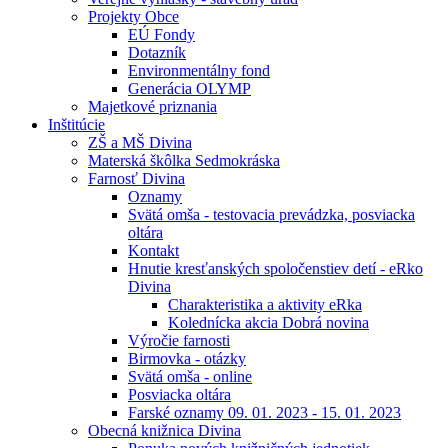
Projekty Obce
EÚ Fondy
Dotazník
Environmentálny fond
Generácia OLYMP
Majetkové priznania
Inštitúcie
ZŠ a MŠ Divina
Materská škôlka Sedmokráska
Farnosť Divina
Oznamy
Svätá omša - testovacia prevádzka, posviacka
oltára
Kontakt
Hnutie kresťanských spoločenstiev detí - eRko
Divina
Charakteristika a aktivity eRka
Kolednícka akcia Dobrá novina
Výročie farnosti
Birmovka - otázky
Svätá omša - online
Posviacka oltára
Farské oznamy 09. 01. 2023 - 15. 01. 2023
Obecná knižnica Divina