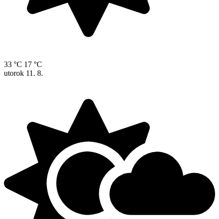
33 °C
17 °C
utorok
11. 8.