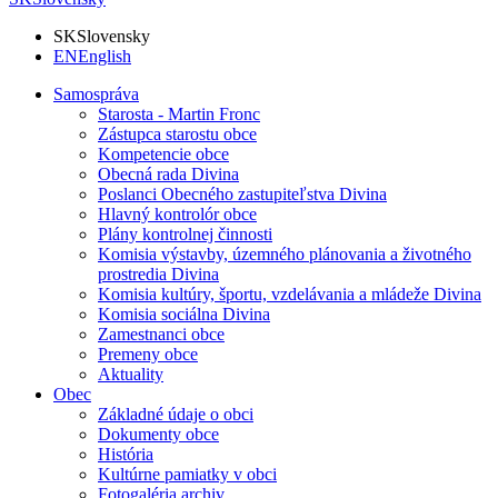
SK
Slovensky
EN
English
Samospráva
Starosta - Martin Fronc
Zástupca starostu obce
Kompetencie obce
Obecná rada Divina
Poslanci Obecného zastupiteľstva Divina
Hlavný kontrolór obce
Plány kontrolnej činnosti
Komisia výstavby, územného plánovania a životného
prostredia Divina
Komisia kultúry, športu, vzdelávania a mládeže Divina
Komisia sociálna Divina
Zamestnanci obce
Premeny obce
Aktuality
Obec
Základné údaje o obci
Dokumenty obce
História
Kultúrne pamiatky v obci
Fotogaléria archiv