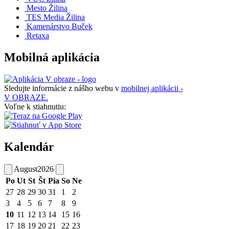
Mesto Žilina
TES Media Žilina
Kamenárstvo Buček
Retaxa
Mobilná aplikácia
Sledujte informácie z nášho webu v
mobilnej aplikácii -
V OBRAZE.
Voľne k stiahnutiu:
Kalendár
August
2026
Po
Ut
St
Št
Pia
So
Ne
27
28
29
30
31
1
2
3
4
5
6
7
8
9
10
11
12
13
14
15
16
17
18
19
20
21
22
23