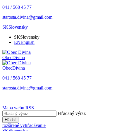
041 / 568 45 77
starosta.divina@gmail.com
SK
Slovensky
SK
Slovensky
EN
English
Obec
Divina
Obec
Divina
041 / 568 45 77
starosta.divina@gmail.com
Mapa webu
RSS
Hľadaný výraz
Hľadať
rozšírené vyhľadávanie
SK
Slovensky