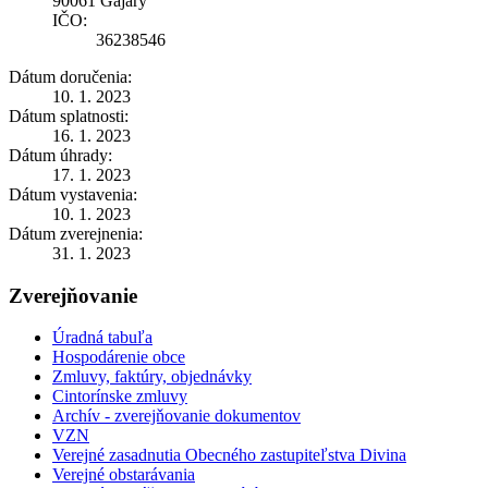
90061 Gajary
IČO:
36238546
Dátum doručenia:
10. 1. 2023
Dátum splatnosti:
16. 1. 2023
Dátum úhrady:
17. 1. 2023
Dátum vystavenia:
10. 1. 2023
Dátum zverejnenia:
31. 1. 2023
Zverejňovanie
Úradná tabuľa
Hospodárenie obce
Zmluvy, faktúry, objednávky
Cintorínske zmluvy
Archív - zverejňovanie dokumentov
VZN
Verejné zasadnutia Obecného zastupiteľstva Divina
Verejné obstarávania