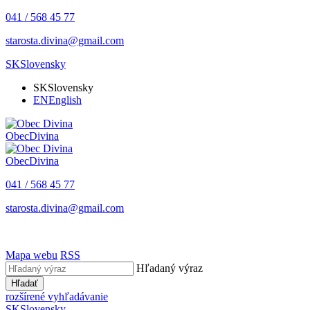
041 / 568 45 77
starosta.divina@gmail.com
SK
Slovensky
SK
Slovensky
EN
English
Obec
Divina
Obec
Divina
041 / 568 45 77
starosta.divina@gmail.com
Mapa webu
RSS
Hľadaný výraz
Hľadať
rozšírené vyhľadávanie
SK
Slovensky