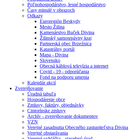
Poľnohospodárstvo, lesné hospodárstvo
Časy minulé v obrazoch
Odkazy
Euroregión Beskydy
Mesto Źilina
Kamenárstvo Buček Divina
Žilinský samosrpávny kraj
Partnerská obec Brzeźnica
Katastrálny portál
Mapa - Divina
Slovensko
Obecná káblová televízia a internet
Covid - 19 - odporúčania
Fond na podporu umenia
Kalendár akcií
Zverejňovanie
Úradná tabuľa
Hospodárenie obce
Zmluvy, faktúry, objednávky
Cintorínske zmluvy
Archív - zverejňovanie dokumentov
VZN
Verejné zasadnutia Obecného zastupiteľstva Divina
Verejné obstarávania
Verejné vyhlášky - stavebný úrad