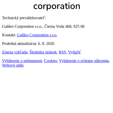
Technický prevádzkovateľ:
Galileo Corporation s.r.o., Čierna Voda 468, 925 06
Kontakt:
Galileo Corporation s.r.o.
Posledná aktualizácia: 6. 8. 2026
Zmena vzhľadu
,
Štruktúra stránok
,
RSS
,
Vytlačiť
Vyhlásenie o prístupnosti
,
Cookies
,
Vyhlásenie o ochrane súkromia
,
Webové sídlo