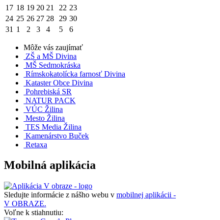
17
18
19
20
21
22
23
24
25
26
27
28
29
30
31
1
2
3
4
5
6
Môže vás zaujímať
ZŠ a MŠ Divina
MŠ Sedmokráska
Rímskokatolícka farnosť Divina
Kataster Obce Divina
Pohrebiská SR
NATUR PACK
VÚC Žilina
Mesto Žilina
TES Media Žilina
Kamenárstvo Buček
Retaxa
Mobilná aplikácia
Sledujte informácie z nášho webu v
mobilnej aplikácii -
V OBRAZE.
Voľne k stiahnutiu: