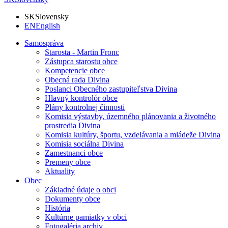
SK
Slovensky
EN
English
Samospráva
Starosta - Martin Fronc
Zástupca starostu obce
Kompetencie obce
Obecná rada Divina
Poslanci Obecného zastupiteľstva Divina
Hlavný kontrolór obce
Plány kontrolnej činnosti
Komisia výstavby, územného plánovania a životného
prostredia Divina
Komisia kultúry, športu, vzdelávania a mládeže Divina
Komisia sociálna Divina
Zamestnanci obce
Premeny obce
Aktuality
Obec
Základné údaje o obci
Dokumenty obce
História
Kultúrne pamiatky v obci
Fotogaléria archiv