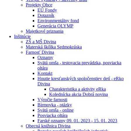
Projekty Obce
EÚ Fondy
Dotazník
Environmentálny fond
Generácia OLYMP
Majetkové priznania
Inštitúcie
ZŠ a MŠ Divina
Materská škôlka Sedmokráska
Farnosť Divina
Oznamy
Svätá omša - testovacia prevádzka, posviacka
oltára
Kontakt
Hnutie kresťanských spoločenstiev detí - eRko
Divina
Charakteristika a aktivity eRka
Kolednícka akcia Dobrá novina
Výročie farnosti
Birmovka - otázky
Svätá omša - online
Posviacka oltára
Farské oznamy 09. 01. 2023 - 15. 01. 2023
Obecná knižnica Divina