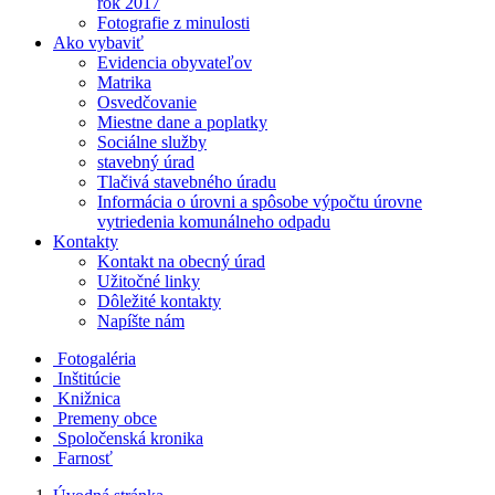
rok 2017
Fotografie z minulosti
Ako vybaviť
Evidencia obyvateľov
Matrika
Osvedčovanie
Miestne dane a poplatky
Sociálne služby
stavebný úrad
Tlačivá stavebného úradu
Informácia o úrovni a spôsobe výpočtu úrovne
vytriedenia komunálneho odpadu
Kontakty
Kontakt na obecný úrad
Užitočné linky
Dôležité kontakty
Napíšte nám
Fotogaléria
Inštitúcie
Knižnica
Premeny obce
Spoločenská kronika
Farnosť