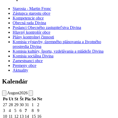
Starosta - Martin Fronc
Zástupca starostu obce
Kompetencie obce
Obecná rada Divina
Poslanci Obecného zastupiteľstva Divina
Hlavný kontrolór obce
Plány kontrolnej činnosti
Komisia výstavby, územného plánovania a životného
prostredia Divina
Komisia kultúry, športu, vzdelávania a mládeže Divina
Komisia sociálna Divina
Zamestnanci obce
Premeny obce
Aktuality
Kalendár
August
2026
Po
Ut
St
Št
Pia
So
Ne
27
28
29
30
31
1
2
3
4
5
6
7
8
9
10
11
12
13
14
15
16