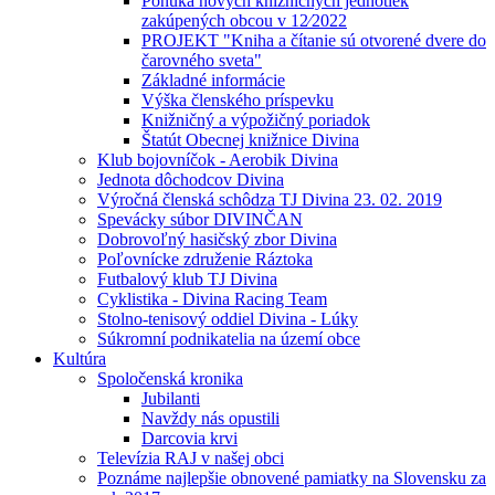
Ponuka nových knižničných jednotiek
zakúpených obcou v 12⁄2022
PROJEKT "Kniha a čítanie sú otvorené dvere do
čarovného sveta"
Základné informácie
Výška členského príspevku
Knižničný a výpožičný poriadok
Štatút Obecnej knižnice Divina
Klub bojovníčok - Aerobik Divina
Jednota dôchodcov Divina
Výročná členská schôdza TJ Divina 23. 02. 2019
Spevácky súbor DIVINČAN
Dobrovoľný hasičský zbor Divina
Poľovnícke združenie Ráztoka
Futbalový klub TJ Divina
Cyklistika - Divina Racing Team
Stolno-tenisový oddiel Divina - Lúky
Súkromní podnikatelia na území obce
Kultúra
Spoločenská kronika
Jubilanti
Navždy nás opustili
Darcovia krvi
Televízia RAJ v našej obci
Poznáme najlepšie obnovené pamiatky na Slovensku za