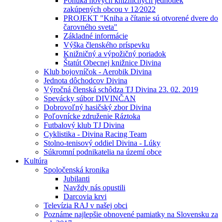
Ponuka nových knižničných jednotiek
zakúpených obcou v 12⁄2022
PROJEKT "Kniha a čítanie sú otvorené dvere do
čarovného sveta"
Základné informácie
Výška členského príspevku
Knižničný a výpožičný poriadok
Štatút Obecnej knižnice Divina
Klub bojovníčok - Aerobik Divina
Jednota dôchodcov Divina
Výročná členská schôdza TJ Divina 23. 02. 2019
Spevácky súbor DIVINČAN
Dobrovoľný hasičský zbor Divina
Poľovnícke združenie Ráztoka
Futbalový klub TJ Divina
Cyklistika - Divina Racing Team
Stolno-tenisový oddiel Divina - Lúky
Súkromní podnikatelia na území obce
Kultúra
Spoločenská kronika
Jubilanti
Navždy nás opustili
Darcovia krvi
Televízia RAJ v našej obci
Poznáme najlepšie obnovené pamiatky na Slovensku za