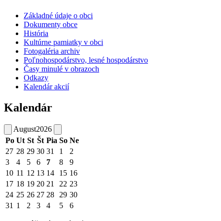
Základné údaje o obci
Dokumenty obce
História
Kultúrne pamiatky v obci
Fotogaléria archiv
Poľnohospodárstvo, lesné hospodárstvo
Časy minulé v obrazoch
Odkazy
Kalendár akcií
Kalendár
August
2026
Po
Ut
St
Št
Pia
So
Ne
27
28
29
30
31
1
2
3
4
5
6
7
8
9
10
11
12
13
14
15
16
17
18
19
20
21
22
23
24
25
26
27
28
29
30
31
1
2
3
4
5
6