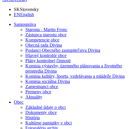
SK
Slovensky
EN
English
Samospráva
Starosta - Martin Fronc
Zástupca starostu obce
Kompetencie obce
Obecná rada Divina
Poslanci Obecného zastupiteľstva Divina
Hlavný kontrolór obce
Plány kontrolnej činnosti
Komisia výstavby, územného plánovania a životného
prostredia Divina
Komisia kultúry, športu, vzdelávania a mládeže Divina
Komisia sociálna Divina
Zamestnanci obce
Premeny obce
Aktuality
Obec
Základné údaje o obci
Dokumenty obce
História
Kultúrne pamiatky v obci
Fotogaléria archiv