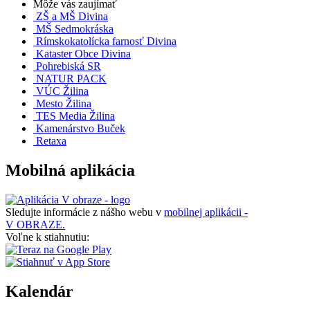
Môže vás zaujímať
ZŠ a MŠ Divina
MŠ Sedmokráska
Rímskokatolícka farnosť Divina
Kataster Obce Divina
Pohrebiská SR
NATUR PACK
VÚC Žilina
Mesto Žilina
TES Media Žilina
Kamenárstvo Buček
Retaxa
Mobilná aplikácia
Sledujte informácie z nášho webu v
mobilnej aplikácii -
V OBRAZE.
Voľne k stiahnutiu:
Kalendár