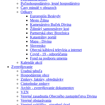
Poľnohospodárstvo, lesné hospodárstvo
Časy minulé v obrazoch
Odkazy
Euroregión Beskydy
Mesto Źilina
Kamenárstvo Buček Divina
Žilinský samosrpávny kraj
Partnerská obec Brzeźnica
Katastrálny portál
Mapa - Divina
Slovensko
Obecná káblová televízia a internet
Covid - 19 - odporúčania
Fond na podporu umenia
Kalendár akcií
Zverejňovanie
Úradná tabuľa
Hospodárenie obce
Zmluvy, faktúry, objednávky
Cintorínske zmluvy
Archív - zverejňovanie dokumentov
VZN
Verejné zasadnutia Obecného zastupiteľstva Divina
Verejné obstarávania
Verejné vyhlášky - stavebný úrad