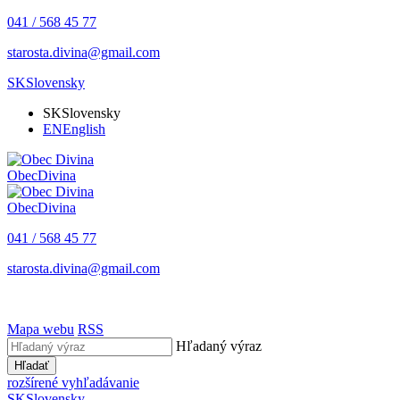
041 / 568 45 77
starosta.divina@gmail.com
SK
Slovensky
SK
Slovensky
EN
English
Obec
Divina
Obec
Divina
041 / 568 45 77
starosta.divina@gmail.com
Mapa webu
RSS
Hľadaný výraz
Hľadať
rozšírené vyhľadávanie
SK
Slovensky