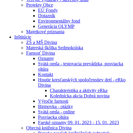
Projekty Obce
EÚ Fondy
Dotazník
Environmentálny fond
Generácia OLYMP
Majetkové priznania
Inštitúcie
ZŠ a MŠ Divina
Materská škôlka Sedmokráska
Farnosť Divina
Oznamy
Svätá omša - testovacia prevádzka, posviacka
oltára
Kontakt
Hnutie kresťanských spoločenstiev detí - eRko
Divina
Charakteristika a aktivity eRka
Kolednícka akcia Dobrá novina
Výročie farnosti
Birmovka - otázky
Svätá omša - online
Posviacka oltára
Farské oznamy 09. 01. 2023 - 15. 01. 2023
Obecná knižnica Divina