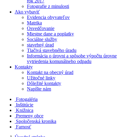
rok 2017
Fotografie z minulosti
Ako vybaviť
Evidencia obyvateľov
Matrika
Osvedčovanie
Miestne dane a poplatky
Sociálne služby
stavebný úrad
Tlačivá stavebného úradu
Informácia o úrovni a spôsobe výpočtu úrovne
vytriedenia komunálneho odpadu
Kontakty
Kontakt na obecný úrad
Užitočné linky
Dôležité kontakty
Napíšte nám
Fotogaléria
Inštitúcie
Knižnica
Premeny obce
Spoločenská kronika
Farnosť