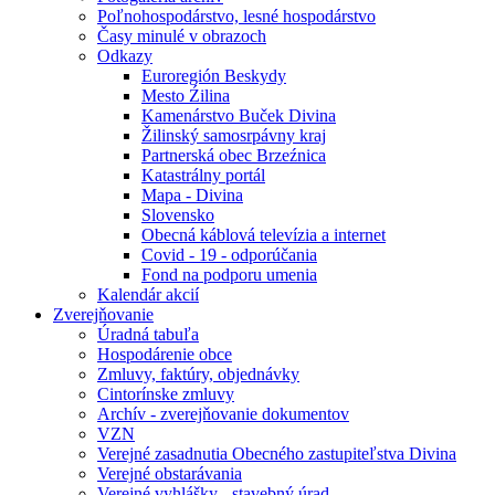
Poľnohospodárstvo, lesné hospodárstvo
Časy minulé v obrazoch
Odkazy
Euroregión Beskydy
Mesto Źilina
Kamenárstvo Buček Divina
Žilinský samosrpávny kraj
Partnerská obec Brzeźnica
Katastrálny portál
Mapa - Divina
Slovensko
Obecná káblová televízia a internet
Covid - 19 - odporúčania
Fond na podporu umenia
Kalendár akcií
Zverejňovanie
Úradná tabuľa
Hospodárenie obce
Zmluvy, faktúry, objednávky
Cintorínske zmluvy
Archív - zverejňovanie dokumentov
VZN
Verejné zasadnutia Obecného zastupiteľstva Divina
Verejné obstarávania
Verejné vyhlášky - stavebný úrad