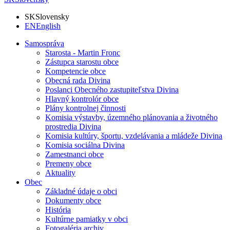
SK
Slovensky
EN
English
Samospráva
Starosta - Martin Fronc
Zástupca starostu obce
Kompetencie obce
Obecná rada Divina
Poslanci Obecného zastupiteľstva Divina
Hlavný kontrolór obce
Plány kontrolnej činnosti
Komisia výstavby, územného plánovania a životného
prostredia Divina
Komisia kultúry, športu, vzdelávania a mládeže Divina
Komisia sociálna Divina
Zamestnanci obce
Premeny obce
Aktuality
Obec
Základné údaje o obci
Dokumenty obce
História
Kultúrne pamiatky v obci
Fotogaléria archiv