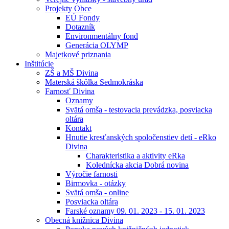
Projekty Obce
EÚ Fondy
Dotazník
Environmentálny fond
Generácia OLYMP
Majetkové priznania
Inštitúcie
ZŠ a MŠ Divina
Materská škôlka Sedmokráska
Farnosť Divina
Oznamy
Svätá omša - testovacia prevádzka, posviacka
oltára
Kontakt
Hnutie kresťanských spoločenstiev detí - eRko
Divina
Charakteristika a aktivity eRka
Kolednícka akcia Dobrá novina
Výročie farnosti
Birmovka - otázky
Svätá omša - online
Posviacka oltára
Farské oznamy 09. 01. 2023 - 15. 01. 2023
Obecná knižnica Divina