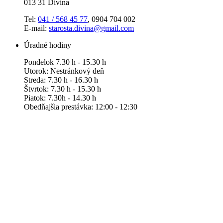
013 31 Divina
Tel:
041 / 568 45 77
, 0904 704 002
E-mail:
starosta.divina@gmail.com
Úradné hodiny
Pondelok 7.30 h - 15.30 h
Utorok: Nestránkový deň
Streda: 7.30 h - 16.30 h
Štvrtok: 7.30 h - 15.30 h
Piatok: 7.30h - 14.30 h
Obedňajšia prestávka: 12:00 - 12:30