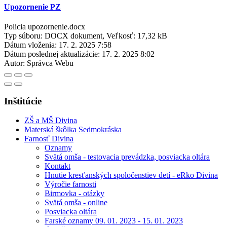
Upozornenie PZ
Policia upozornenie.docx
Typ súboru: DOCX dokument, Veľkosť: 17,32 kB
Dátum vloženia:
17. 2. 2025 7:58
Dátum poslednej aktualizácie:
17. 2. 2025 8:02
Autor:
Správca Webu
Inštitúcie
ZŠ a MŠ Divina
Materská škôlka Sedmokráska
Farnosť Divina
Oznamy
Svätá omša - testovacia prevádzka, posviacka oltára
Kontakt
Hnutie kresťanských spoločenstiev detí - eRko Divina
Výročie farnosti
Birmovka - otázky
Svätá omša - online
Posviacka oltára
Farské oznamy 09. 01. 2023 - 15. 01. 2023