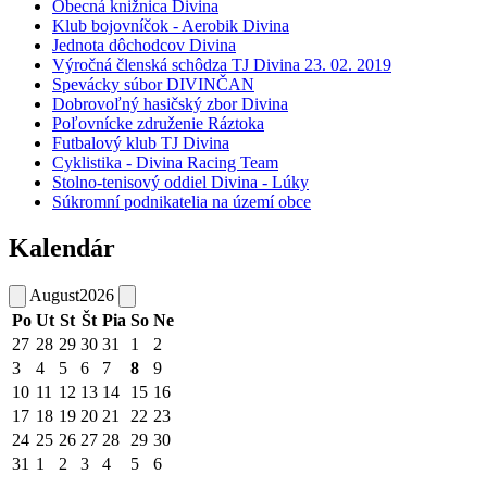
Obecná knižnica Divina
Klub bojovníčok - Aerobik Divina
Jednota dôchodcov Divina
Výročná členská schôdza TJ Divina 23. 02. 2019
Spevácky súbor DIVINČAN
Dobrovoľný hasičský zbor Divina
Poľovnícke združenie Ráztoka
Futbalový klub TJ Divina
Cyklistika - Divina Racing Team
Stolno-tenisový oddiel Divina - Lúky
Súkromní podnikatelia na území obce
Kalendár
August
2026
Po
Ut
St
Št
Pia
So
Ne
27
28
29
30
31
1
2
3
4
5
6
7
8
9
10
11
12
13
14
15
16
17
18
19
20
21
22
23
24
25
26
27
28
29
30
31
1
2
3
4
5
6