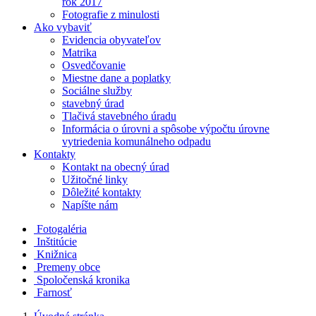
rok 2017
Fotografie z minulosti
Ako vybaviť
Evidencia obyvateľov
Matrika
Osvedčovanie
Miestne dane a poplatky
Sociálne služby
stavebný úrad
Tlačivá stavebného úradu
Informácia o úrovni a spôsobe výpočtu úrovne
vytriedenia komunálneho odpadu
Kontakty
Kontakt na obecný úrad
Užitočné linky
Dôležité kontakty
Napíšte nám
Fotogaléria
Inštitúcie
Knižnica
Premeny obce
Spoločenská kronika
Farnosť