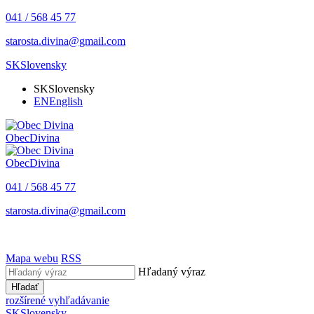
041 / 568 45 77
starosta.divina@gmail.com
SK
Slovensky
SK
Slovensky
EN
English
Obec
Divina
Obec
Divina
041 / 568 45 77
starosta.divina@gmail.com
Mapa webu
RSS
Hľadaný výraz
Hľadať
rozšírené vyhľadávanie
SK
Slovensky