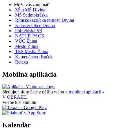
Môže vás zaujímať
ZŠ a MŠ Divina
MŠ Sedmokráska
Rímskokatolícka farnosť Divina
Kataster Obce Divina
Pohrebiská SR
NATUR PACK
VÚC Žilina
Mesto Žilina
TES Media Žilina
Kamenárstvo Buček
Retaxa
Mobilná aplikácia
Sledujte informácie z nášho webu v
mobilnej aplikácii -
V OBRAZE.
Voľne k stiahnutiu:
Kalendár