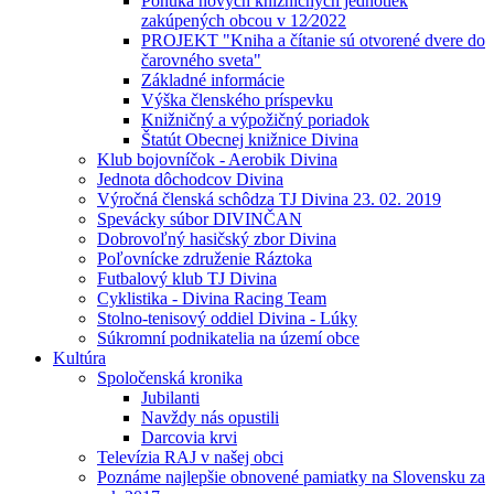
Ponuka nových knižničných jednotiek
zakúpených obcou v 12⁄2022
PROJEKT "Kniha a čítanie sú otvorené dvere do
čarovného sveta"
Základné informácie
Výška členského príspevku
Knižničný a výpožičný poriadok
Štatút Obecnej knižnice Divina
Klub bojovníčok - Aerobik Divina
Jednota dôchodcov Divina
Výročná členská schôdza TJ Divina 23. 02. 2019
Spevácky súbor DIVINČAN
Dobrovoľný hasičský zbor Divina
Poľovnícke združenie Ráztoka
Futbalový klub TJ Divina
Cyklistika - Divina Racing Team
Stolno-tenisový oddiel Divina - Lúky
Súkromní podnikatelia na území obce
Kultúra
Spoločenská kronika
Jubilanti
Navždy nás opustili
Darcovia krvi
Televízia RAJ v našej obci
Poznáme najlepšie obnovené pamiatky na Slovensku za