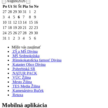
August
2026
Po
Ut
St
Št
Pia
So
Ne
27
28
29
30
31
1
2
3
4
5
6
7
8
9
10
11
12
13
14
15
16
17
18
19
20
21
22
23
24
25
26
27
28
29
30
31
1
2
3
4
5
6
Môže vás zaujímať
ZŠ a MŠ Divina
MŠ Sedmokráska
Rímskokatolícka farnosť Divina
Kataster Obce Divina
Pohrebiská SR
NATUR PACK
VÚC Žilina
Mesto Žilina
TES Media Žilina
Kamenárstvo Buček
Retaxa
Mobilná aplikácia