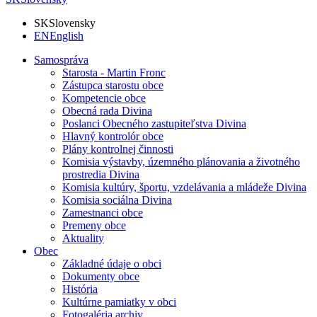
SK
Slovensky
EN
English
Samospráva
Starosta - Martin Fronc
Zástupca starostu obce
Kompetencie obce
Obecná rada Divina
Poslanci Obecného zastupiteľstva Divina
Hlavný kontrolór obce
Plány kontrolnej činnosti
Komisia výstavby, územného plánovania a životného
prostredia Divina
Komisia kultúry, športu, vzdelávania a mládeže Divina
Komisia sociálna Divina
Zamestnanci obce
Premeny obce
Aktuality
Obec
Základné údaje o obci
Dokumenty obce
História
Kultúrne pamiatky v obci
Fotogaléria archiv