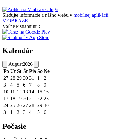
Sledujte informácie z nášho webu v
mobilnej aplikácii -
V OBRAZE.
Voľne k stiahnutiu:
Kalendár
August
2026
Po
Ut
St
Št
Pia
So
Ne
27
28
29
30
31
1
2
3
4
5
6
7
8
9
10
11
12
13
14
15
16
17
18
19
20
21
22
23
24
25
26
27
28
29
30
31
1
2
3
4
5
6
Počasie