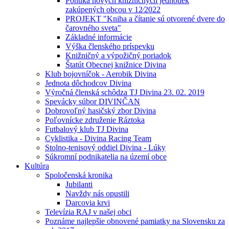
Ponuka nových knižničných jednotiek
zakúpených obcou v 12⁄2022
PROJEKT "Kniha a čítanie sú otvorené dvere do
čarovného sveta"
Základné informácie
Výška členského príspevku
Knižničný a výpožičný poriadok
Štatút Obecnej knižnice Divina
Klub bojovníčok - Aerobik Divina
Jednota dôchodcov Divina
Výročná členská schôdza TJ Divina 23. 02. 2019
Spevácky súbor DIVINČAN
Dobrovoľný hasičský zbor Divina
Poľovnícke združenie Ráztoka
Futbalový klub TJ Divina
Cyklistika - Divina Racing Team
Stolno-tenisový oddiel Divina - Lúky
Súkromní podnikatelia na území obce
Kultúra
Spoločenská kronika
Jubilanti
Navždy nás opustili
Darcovia krvi
Televízia RAJ v našej obci
Poznáme najlepšie obnovené pamiatky na Slovensku za