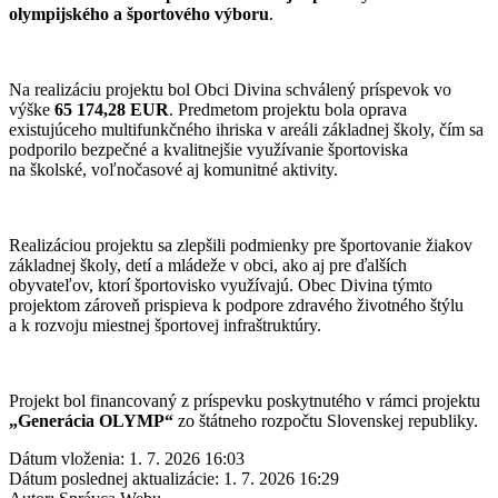
olympijského a športového výboru
.
Na realizáciu projektu bol Obci Divina schválený príspevok vo
výške
65 174,28 EUR
. Predmetom projektu bola oprava
existujúceho multifunkčného ihriska v areáli základnej školy, čím sa
podporilo bezpečné a kvalitnejšie využívanie športoviska
na školské, voľnočasové aj komunitné aktivity.
Realizáciou projektu sa zlepšili podmienky pre športovanie žiakov
základnej školy, detí a mládeže v obci, ako aj pre ďalších
obyvateľov, ktorí športovisko využívajú. Obec Divina týmto
projektom zároveň prispieva k podpore zdravého životného štýlu
a k rozvoju miestnej športovej infraštruktúry.
Projekt bol financovaný z príspevku poskytnutého v rámci projektu
„Generácia OLYMP“
zo štátneho rozpočtu Slovenskej republiky.
Dátum vloženia:
1. 7. 2026 16:03
Dátum poslednej aktualizácie:
1. 7. 2026 16:29