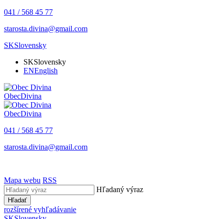
041 / 568 45 77
starosta.divina@gmail.com
SK
Slovensky
SK
Slovensky
EN
English
Obec
Divina
Obec
Divina
041 / 568 45 77
starosta.divina@gmail.com
Mapa webu
RSS
Hľadaný výraz
Hľadať
rozšírené vyhľadávanie
SK
Slovensky