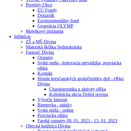
Projekty Obce
EÚ Fondy
Dotazník
Environmentálny fond
Generácia OLYMP
Majetkové priznania
Inštitúcie
ZŠ a MŠ Divina
Materská škôlka Sedmokráska
Farnosť Divina
Oznamy
Svätá omša - testovacia prevádzka, posviacka
oltára
Kontakt
Hnutie kresťanských spoločenstiev detí - eRko
Divina
Charakteristika a aktivity eRka
Kolednícka akcia Dobrá novina
Výročie farnosti
Birmovka - otázky
Svätá omša - online
Posviacka oltára
Farské oznamy 09. 01. 2023 - 15. 01. 2023
Obecná knižnica Divina