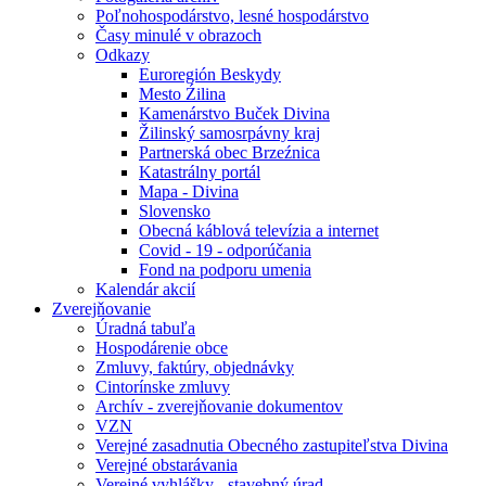
Poľnohospodárstvo, lesné hospodárstvo
Časy minulé v obrazoch
Odkazy
Euroregión Beskydy
Mesto Źilina
Kamenárstvo Buček Divina
Žilinský samosrpávny kraj
Partnerská obec Brzeźnica
Katastrálny portál
Mapa - Divina
Slovensko
Obecná káblová televízia a internet
Covid - 19 - odporúčania
Fond na podporu umenia
Kalendár akcií
Zverejňovanie
Úradná tabuľa
Hospodárenie obce
Zmluvy, faktúry, objednávky
Cintorínske zmluvy
Archív - zverejňovanie dokumentov
VZN
Verejné zasadnutia Obecného zastupiteľstva Divina
Verejné obstarávania
Verejné vyhlášky - stavebný úrad