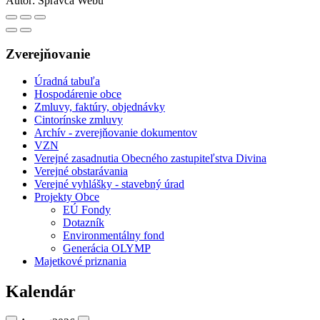
Autor:
Správca Webu
Zverejňovanie
Úradná tabuľa
Hospodárenie obce
Zmluvy, faktúry, objednávky
Cintorínske zmluvy
Archív - zverejňovanie dokumentov
VZN
Verejné zasadnutia Obecného zastupiteľstva Divina
Verejné obstarávania
Verejné vyhlášky - stavebný úrad
Projekty Obce
EÚ Fondy
Dotazník
Environmentálny fond
Generácia OLYMP
Majetkové priznania
Kalendár