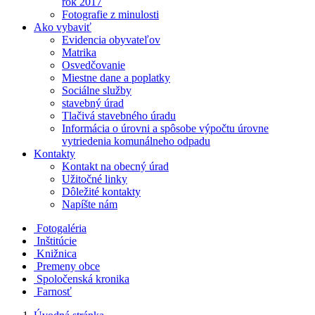
rok 2017
Fotografie z minulosti
Ako vybaviť
Evidencia obyvateľov
Matrika
Osvedčovanie
Miestne dane a poplatky
Sociálne služby
stavebný úrad
Tlačivá stavebného úradu
Informácia o úrovni a spôsobe výpočtu úrovne
vytriedenia komunálneho odpadu
Kontakty
Kontakt na obecný úrad
Užitočné linky
Dôležité kontakty
Napíšte nám
Fotogaléria
Inštitúcie
Knižnica
Premeny obce
Spoločenská kronika
Farnosť