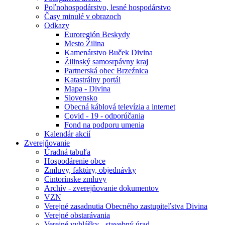
Poľnohospodárstvo, lesné hospodárstvo
Časy minulé v obrazoch
Odkazy
Euroregión Beskydy
Mesto Źilina
Kamenárstvo Buček Divina
Žilinský samosrpávny kraj
Partnerská obec Brzeźnica
Katastrálny portál
Mapa - Divina
Slovensko
Obecná káblová televízia a internet
Covid - 19 - odporúčania
Fond na podporu umenia
Kalendár akcií
Zverejňovanie
Úradná tabuľa
Hospodárenie obce
Zmluvy, faktúry, objednávky
Cintorínske zmluvy
Archív - zverejňovanie dokumentov
VZN
Verejné zasadnutia Obecného zastupiteľstva Divina
Verejné obstarávania
Verejné vyhlášky - stavebný úrad