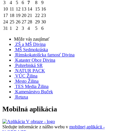
3
4
5
6
7
8
9
10
11
12
13
14
15
16
17
18
19
20
21
22
23
24
25
26
27
28
29
30
31
1
2
3
4
5
6
Môže vás zaujímať
ZŠ a MŠ Divina
MŠ Sedmokráska
Rímskokatolícka farnosť Divina
Kataster Obce Divina
Pohrebiská SR
NATUR PACK
VÚC Žilina
Mesto Žilina
TES Media Žilina
Kamenárstvo Buček
Retaxa
Mobilná aplikácia
Sledujte informácie z nášho webu v
mobilnej aplikácii -