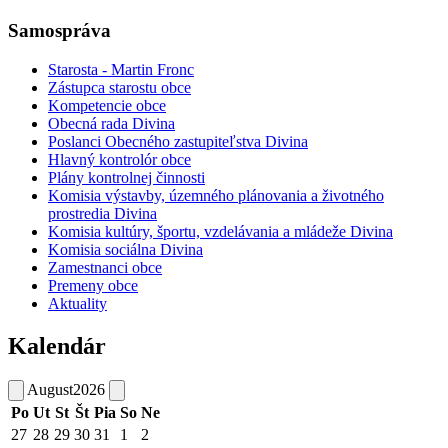
Samospráva
Starosta - Martin Fronc
Zástupca starostu obce
Kompetencie obce
Obecná rada Divina
Poslanci Obecného zastupiteľstva Divina
Hlavný kontrolór obce
Plány kontrolnej činnosti
Komisia výstavby, územného plánovania a životného
prostredia Divina
Komisia kultúry, športu, vzdelávania a mládeže Divina
Komisia sociálna Divina
Zamestnanci obce
Premeny obce
Aktuality
Kalendár
August
2026
Po
Ut
St
Št
Pia
So
Ne
27
28
29
30
31
1
2