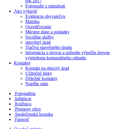
rok 2017
Fotografie z minulosti
Ako vybaviť
Evidencia obyvateľov
Matrika
Osvedčovanie
Miestne dane a poplatky
Sociálne služby
stavebný úrad
Tlačivá stavebného úradu
Informácia o úrovni a spôsobe výpočtu úrovne
vytriedenia komunálneho odpadu
Kontakty
Kontakt na obecný úrad
Užitočné linky
Dôležité kontakty
Napíšte nám
Fotogaléria
Inštitúcie
Knižnica
Premeny obce
Spoločenská kronika
Farnosť