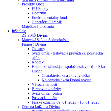
Projekty Obce
EÚ Fondy
Dotazník
Environmentálny fond
Generácia OLYMP
Majetkové priznania
Inštitúcie
ZŠ a MŠ Divina
Materská škôlka Sedmokráska
Farnosť Divina
Oznamy
Svätá omša - testovacia prevádzka, posviacka
oltára
Kontakt
Hnutie kresťanských spoločenstiev detí - eRko
Divina
Charakteristika a aktivity eRka
Kolednícka akcia Dobrá novina
Výročie farnosti
Birmovka - otázky
Svätá omša - online
Posviacka oltára
Farské oznamy 09. 01. 2023 - 15. 01. 2023
Obecná knižnica Divina