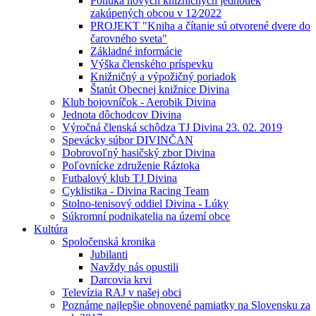
Ponuka nových knižničných jednotiek
zakúpených obcou v 12⁄2022
PROJEKT "Kniha a čítanie sú otvorené dvere do
čarovného sveta"
Základné informácie
Výška členského príspevku
Knižničný a výpožičný poriadok
Štatút Obecnej knižnice Divina
Klub bojovníčok - Aerobik Divina
Jednota dôchodcov Divina
Výročná členská schôdza TJ Divina 23. 02. 2019
Spevácky súbor DIVINČAN
Dobrovoľný hasičský zbor Divina
Poľovnícke združenie Ráztoka
Futbalový klub TJ Divina
Cyklistika - Divina Racing Team
Stolno-tenisový oddiel Divina - Lúky
Súkromní podnikatelia na území obce
Kultúra
Spoločenská kronika
Jubilanti
Navždy nás opustili
Darcovia krvi
Televízia RAJ v našej obci
Poznáme najlepšie obnovené pamiatky na Slovensku za