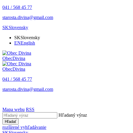
041 / 568 45 77
starosta.divina@gmail.com
SK
Slovensky
SK
Slovensky
EN
English
Obec
Divina
Obec
Divina
041 / 568 45 77
starosta.divina@gmail.com
Mapa webu
RSS
Hľadaný výraz
Hľadať
rozšírené vyhľadávanie
SK
Slovensky