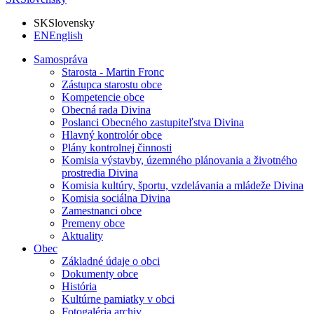
SK
Slovensky
EN
English
Samospráva
Starosta - Martin Fronc
Zástupca starostu obce
Kompetencie obce
Obecná rada Divina
Poslanci Obecného zastupiteľstva Divina
Hlavný kontrolór obce
Plány kontrolnej činnosti
Komisia výstavby, územného plánovania a životného
prostredia Divina
Komisia kultúry, športu, vzdelávania a mládeže Divina
Komisia sociálna Divina
Zamestnanci obce
Premeny obce
Aktuality
Obec
Základné údaje o obci
Dokumenty obce
História
Kultúrne pamiatky v obci
Fotogaléria archiv