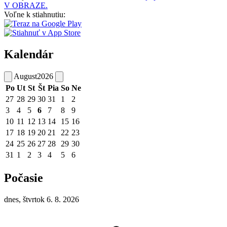
V OBRAZE.
Voľne k stiahnutiu:
Kalendár
August
2026
Po
Ut
St
Št
Pia
So
Ne
27
28
29
30
31
1
2
3
4
5
6
7
8
9
10
11
12
13
14
15
16
17
18
19
20
21
22
23
24
25
26
27
28
29
30
31
1
2
3
4
5
6
Počasie
dnes, štvrtok 6. 8. 2026