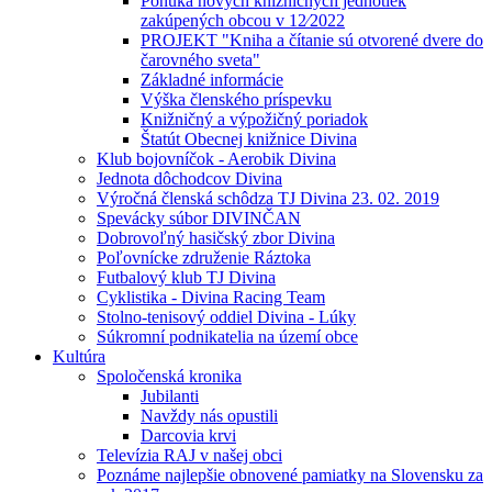
Ponuka nových knižničných jednotiek
zakúpených obcou v 12⁄2022
PROJEKT "Kniha a čítanie sú otvorené dvere do
čarovného sveta"
Základné informácie
Výška členského príspevku
Knižničný a výpožičný poriadok
Štatút Obecnej knižnice Divina
Klub bojovníčok - Aerobik Divina
Jednota dôchodcov Divina
Výročná členská schôdza TJ Divina 23. 02. 2019
Spevácky súbor DIVINČAN
Dobrovoľný hasičský zbor Divina
Poľovnícke združenie Ráztoka
Futbalový klub TJ Divina
Cyklistika - Divina Racing Team
Stolno-tenisový oddiel Divina - Lúky
Súkromní podnikatelia na území obce
Kultúra
Spoločenská kronika
Jubilanti
Navždy nás opustili
Darcovia krvi
Televízia RAJ v našej obci
Poznáme najlepšie obnovené pamiatky na Slovensku za