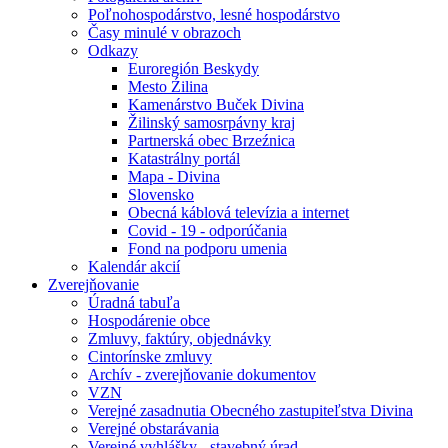
Poľnohospodárstvo, lesné hospodárstvo
Časy minulé v obrazoch
Odkazy
Euroregión Beskydy
Mesto Źilina
Kamenárstvo Buček Divina
Žilinský samosrpávny kraj
Partnerská obec Brzeźnica
Katastrálny portál
Mapa - Divina
Slovensko
Obecná káblová televízia a internet
Covid - 19 - odporúčania
Fond na podporu umenia
Kalendár akcií
Zverejňovanie
Úradná tabuľa
Hospodárenie obce
Zmluvy, faktúry, objednávky
Cintorínske zmluvy
Archív - zverejňovanie dokumentov
VZN
Verejné zasadnutia Obecného zastupiteľstva Divina
Verejné obstarávania
Verejné vyhlášky - stavebný úrad