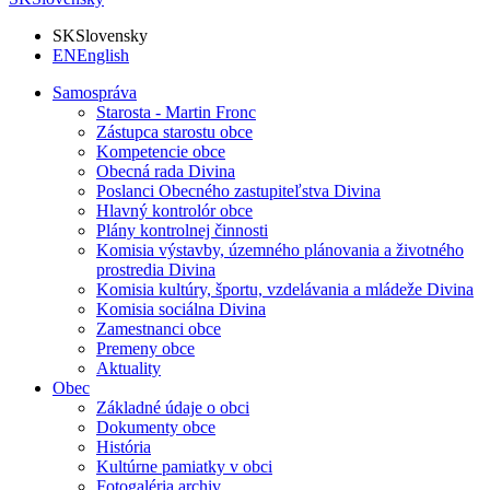
SK
Slovensky
EN
English
Samospráva
Starosta - Martin Fronc
Zástupca starostu obce
Kompetencie obce
Obecná rada Divina
Poslanci Obecného zastupiteľstva Divina
Hlavný kontrolór obce
Plány kontrolnej činnosti
Komisia výstavby, územného plánovania a životného
prostredia Divina
Komisia kultúry, športu, vzdelávania a mládeže Divina
Komisia sociálna Divina
Zamestnanci obce
Premeny obce
Aktuality
Obec
Základné údaje o obci
Dokumenty obce
História
Kultúrne pamiatky v obci
Fotogaléria archiv