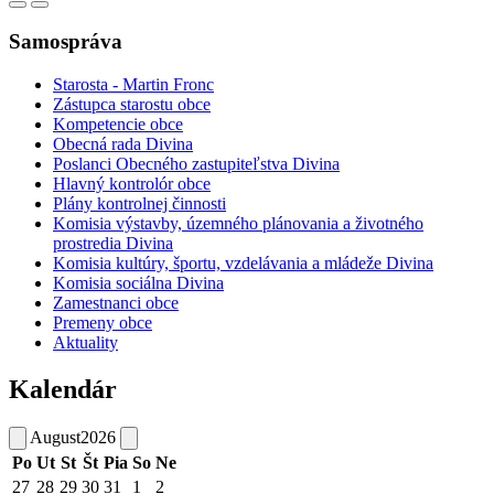
Samospráva
Starosta - Martin Fronc
Zástupca starostu obce
Kompetencie obce
Obecná rada Divina
Poslanci Obecného zastupiteľstva Divina
Hlavný kontrolór obce
Plány kontrolnej činnosti
Komisia výstavby, územného plánovania a životného
prostredia Divina
Komisia kultúry, športu, vzdelávania a mládeže Divina
Komisia sociálna Divina
Zamestnanci obce
Premeny obce
Aktuality
Kalendár
August
2026
Po
Ut
St
Št
Pia
So
Ne
27
28
29
30
31
1
2