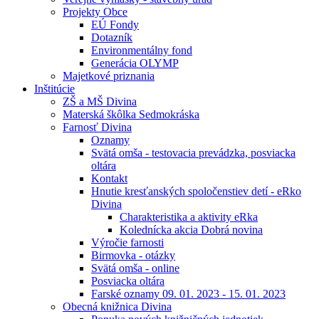
Projekty Obce
EÚ Fondy
Dotazník
Environmentálny fond
Generácia OLYMP
Majetkové priznania
Inštitúcie
ZŠ a MŠ Divina
Materská škôlka Sedmokráska
Farnosť Divina
Oznamy
Svätá omša - testovacia prevádzka, posviacka
oltára
Kontakt
Hnutie kresťanských spoločenstiev detí - eRko
Divina
Charakteristika a aktivity eRka
Kolednícka akcia Dobrá novina
Výročie farnosti
Birmovka - otázky
Svätá omša - online
Posviacka oltára
Farské oznamy 09. 01. 2023 - 15. 01. 2023
Obecná knižnica Divina