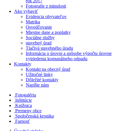
rok 2017
Fotografie z minulosti
Ako vybaviť
Evidencia obyvateľov
Matrika
Osvedčovanie
Miestne dane a poplatky
Sociálne služby
stavebný úrad
Tlačivá stavebného úradu
Informácia o úrovni a spôsobe výpočtu úrovne
vytriedenia komunálneho odpadu
Kontakty
Kontakt na obecný úrad
Užitočné linky
Dôležité kontakty
Napíšte nám
Fotogaléria
Inštitúcie
Knižnica
Premeny obce
Spoločenská kronika
Farnosť