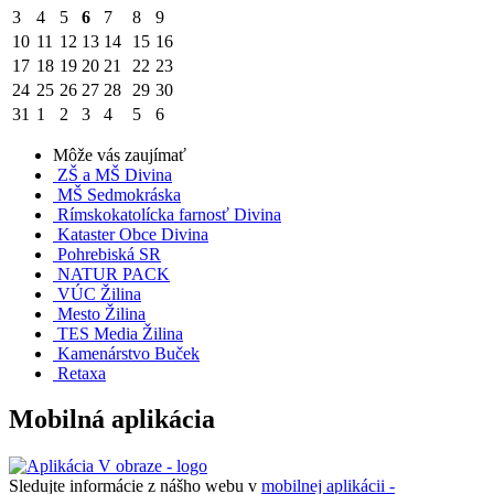
3
4
5
6
7
8
9
10
11
12
13
14
15
16
17
18
19
20
21
22
23
24
25
26
27
28
29
30
31
1
2
3
4
5
6
Môže vás zaujímať
ZŠ a MŠ Divina
MŠ Sedmokráska
Rímskokatolícka farnosť Divina
Kataster Obce Divina
Pohrebiská SR
NATUR PACK
VÚC Žilina
Mesto Žilina
TES Media Žilina
Kamenárstvo Buček
Retaxa
Mobilná aplikácia
Sledujte informácie z nášho webu v
mobilnej aplikácii -