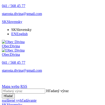
041 / 568 45 77
starosta.divina@gmail.com
SK
Slovensky
SK
Slovensky
EN
English
Obec
Divina
Obec
Divina
041 / 568 45 77
starosta.divina@gmail.com
Mapa webu
RSS
Hľadaný výraz
Hľadať
rozšírené vyhľadávanie
SK
Slovensky