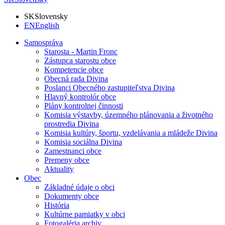
SK
Slovensky
EN
English
Samospráva
Starosta - Martin Fronc
Zástupca starostu obce
Kompetencie obce
Obecná rada Divina
Poslanci Obecného zastupiteľstva Divina
Hlavný kontrolór obce
Plány kontrolnej činnosti
Komisia výstavby, územného plánovania a životného
prostredia Divina
Komisia kultúry, športu, vzdelávania a mládeže Divina
Komisia sociálna Divina
Zamestnanci obce
Premeny obce
Aktuality
Obec
Základné údaje o obci
Dokumenty obce
História
Kultúrne pamiatky v obci
Fotogaléria archiv