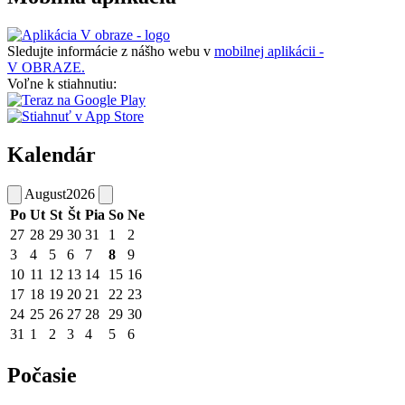
Sledujte informácie z nášho webu v
mobilnej aplikácii -
V OBRAZE.
Voľne k stiahnutiu:
Kalendár
August
2026
Po
Ut
St
Št
Pia
So
Ne
27
28
29
30
31
1
2
3
4
5
6
7
8
9
10
11
12
13
14
15
16
17
18
19
20
21
22
23
24
25
26
27
28
29
30
31
1
2
3
4
5
6
Počasie