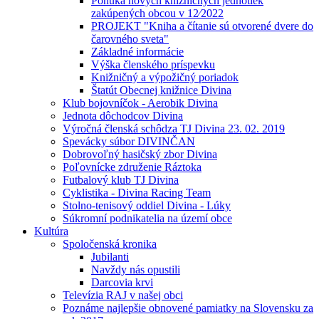
Ponuka nových knižničných jednotiek
zakúpených obcou v 12⁄2022
PROJEKT "Kniha a čítanie sú otvorené dvere do
čarovného sveta"
Základné informácie
Výška členského príspevku
Knižničný a výpožičný poriadok
Štatút Obecnej knižnice Divina
Klub bojovníčok - Aerobik Divina
Jednota dôchodcov Divina
Výročná členská schôdza TJ Divina 23. 02. 2019
Spevácky súbor DIVINČAN
Dobrovoľný hasičský zbor Divina
Poľovnícke združenie Ráztoka
Futbalový klub TJ Divina
Cyklistika - Divina Racing Team
Stolno-tenisový oddiel Divina - Lúky
Súkromní podnikatelia na území obce
Kultúra
Spoločenská kronika
Jubilanti
Navždy nás opustili
Darcovia krvi
Televízia RAJ v našej obci
Poznáme najlepšie obnovené pamiatky na Slovensku za