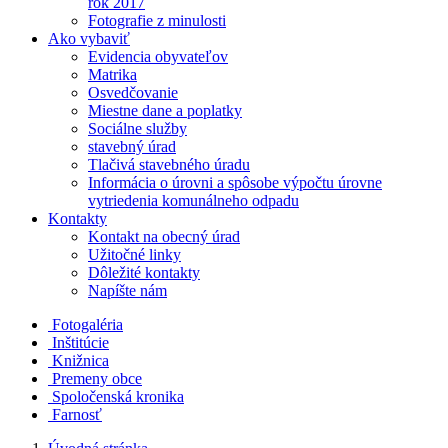
rok 2017
Fotografie z minulosti
Ako vybaviť
Evidencia obyvateľov
Matrika
Osvedčovanie
Miestne dane a poplatky
Sociálne služby
stavebný úrad
Tlačivá stavebného úradu
Informácia o úrovni a spôsobe výpočtu úrovne
vytriedenia komunálneho odpadu
Kontakty
Kontakt na obecný úrad
Užitočné linky
Dôležité kontakty
Napíšte nám
Fotogaléria
Inštitúcie
Knižnica
Premeny obce
Spoločenská kronika
Farnosť