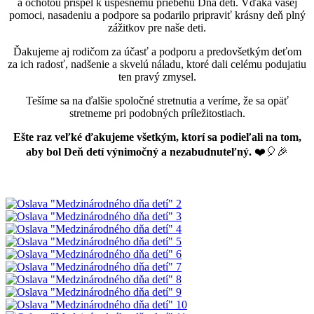
a ochotou prispel k úspešnému priebehu Dňa detí. Vďaka vašej
pomoci, nasadeniu a podpore sa podarilo pripraviť krásny deň plný
zážitkov pre naše deti.
Ďakujeme aj rodičom za účasť a podporu a predovšetkým deťom
za ich radosť, nadšenie a skvelú náladu, ktoré dali celému podujatiu
ten pravý zmysel.
Tešíme sa na ďalšie spoločné stretnutia a veríme, že sa opäť
stretneme pri podobných príležitostiach.
Ešte raz veľké ďakujeme všetkým, ktorí sa podieľali na tom,
aby bol Deň detí výnimočný a nezabudnuteľný.
❤️🎈🎉