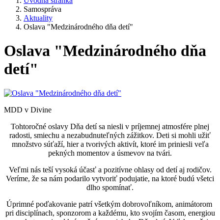
Úvodná stránka
Samospráva
Aktuality
Oslava "Medzinárodného dňa detí"
Oslava "Medzinárodného dňa
detí"
MDD v Divine
Tohtoročné oslavy Dňa detí sa niesli v príjemnej atmosfére plnej
radosti, smiechu a nezabudnuteľných zážitkov. Deti si mohli užiť
množstvo súťaží, hier a tvorivých aktivít, ktoré im priniesli veľa
pekných momentov a úsmevov na tvári.
Veľmi nás teší vysoká účasť a pozitívne ohlasy od detí aj rodičov.
Veríme, že sa nám podarilo vytvoriť podujatie, na ktoré budú všetci
dlho spomínať.
Úprimné poďakovanie patrí všetkým dobrovoľníkom, animátorom
pri disciplínach, sponzorom a každému, kto svojím časom, energiou