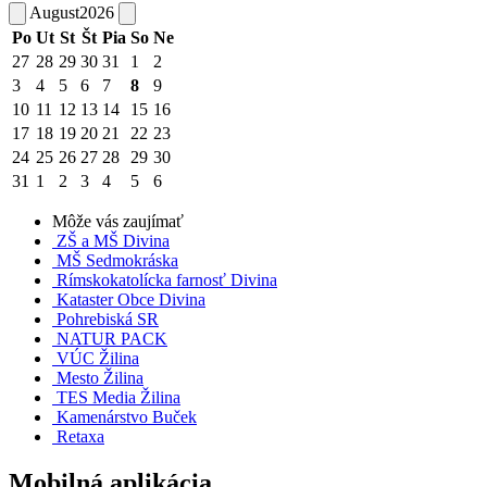
August
2026
Po
Ut
St
Št
Pia
So
Ne
27
28
29
30
31
1
2
3
4
5
6
7
8
9
10
11
12
13
14
15
16
17
18
19
20
21
22
23
24
25
26
27
28
29
30
31
1
2
3
4
5
6
Môže vás zaujímať
ZŠ a MŠ Divina
MŠ Sedmokráska
Rímskokatolícka farnosť Divina
Kataster Obce Divina
Pohrebiská SR
NATUR PACK
VÚC Žilina
Mesto Žilina
TES Media Žilina
Kamenárstvo Buček
Retaxa
Mobilná aplikácia