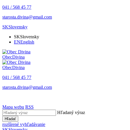
041 / 568 45 77
starosta.divina@gmail.com
SK
Slovensky
SK
Slovensky
EN
English
Obec
Divina
Obec
Divina
041 / 568 45 77
starosta.divina@gmail.com
Mapa webu
RSS
Hľadaný výraz
Hľadať
rozšírené vyhľadávanie
SK
Slovensky