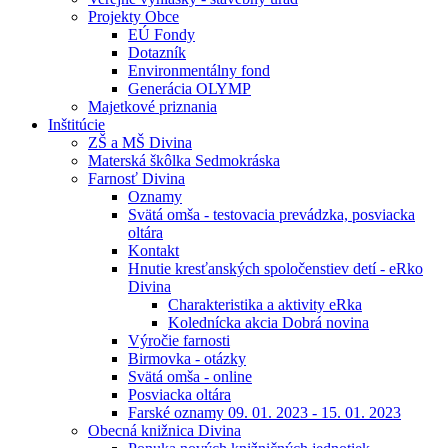
Projekty Obce
EÚ Fondy
Dotazník
Environmentálny fond
Generácia OLYMP
Majetkové priznania
Inštitúcie
ZŠ a MŠ Divina
Materská škôlka Sedmokráska
Farnosť Divina
Oznamy
Svätá omša - testovacia prevádzka, posviacka
oltára
Kontakt
Hnutie kresťanských spoločenstiev detí - eRko
Divina
Charakteristika a aktivity eRka
Kolednícka akcia Dobrá novina
Výročie farnosti
Birmovka - otázky
Svätá omša - online
Posviacka oltára
Farské oznamy 09. 01. 2023 - 15. 01. 2023
Obecná knižnica Divina