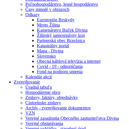
Poľnohospodárstvo, lesné hospodárstvo
Časy minulé v obrazoch
Odkazy
Euroregión Beskydy
Mesto Źilina
Kamenárstvo Buček Divina
Žilinský samosrpávny kraj
Partnerská obec Brzeźnica
Katastrálny portál
Mapa - Divina
Slovensko
Obecná káblová televízia a internet
Covid - 19 - odporúčania
Fond na podporu umenia
Kalendár akcií
Zverejňovanie
Úradná tabuľa
Hospodárenie obce
Zmluvy, faktúry, objednávky
Cintorínske zmluvy
Archív - zverejňovanie dokumentov
VZN
Verejné zasadnutia Obecného zastupiteľstva Divina
Verejné obstarávania
Verejné vyhlášky - stavebný úrad