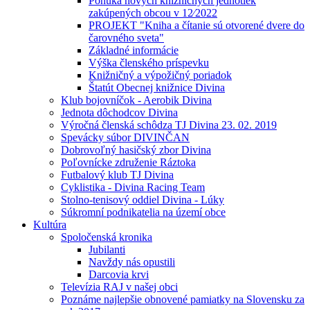
Ponuka nových knižničných jednotiek
zakúpených obcou v 12⁄2022
PROJEKT "Kniha a čítanie sú otvorené dvere do
čarovného sveta"
Základné informácie
Výška členského príspevku
Knižničný a výpožičný poriadok
Štatút Obecnej knižnice Divina
Klub bojovníčok - Aerobik Divina
Jednota dôchodcov Divina
Výročná členská schôdza TJ Divina 23. 02. 2019
Spevácky súbor DIVINČAN
Dobrovoľný hasičský zbor Divina
Poľovnícke združenie Ráztoka
Futbalový klub TJ Divina
Cyklistika - Divina Racing Team
Stolno-tenisový oddiel Divina - Lúky
Súkromní podnikatelia na území obce
Kultúra
Spoločenská kronika
Jubilanti
Navždy nás opustili
Darcovia krvi
Televízia RAJ v našej obci
Poznáme najlepšie obnovené pamiatky na Slovensku za