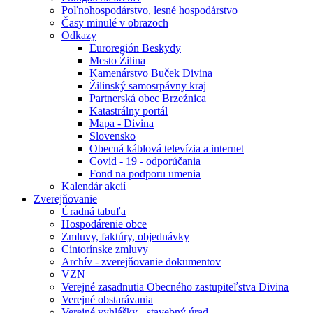
Poľnohospodárstvo, lesné hospodárstvo
Časy minulé v obrazoch
Odkazy
Euroregión Beskydy
Mesto Źilina
Kamenárstvo Buček Divina
Žilinský samosrpávny kraj
Partnerská obec Brzeźnica
Katastrálny portál
Mapa - Divina
Slovensko
Obecná káblová televízia a internet
Covid - 19 - odporúčania
Fond na podporu umenia
Kalendár akcií
Zverejňovanie
Úradná tabuľa
Hospodárenie obce
Zmluvy, faktúry, objednávky
Cintorínske zmluvy
Archív - zverejňovanie dokumentov
VZN
Verejné zasadnutia Obecného zastupiteľstva Divina
Verejné obstarávania
Verejné vyhlášky - stavebný úrad