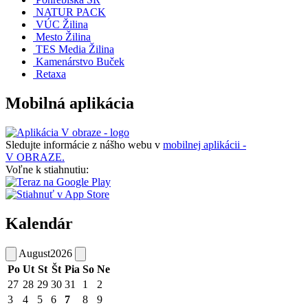
NATUR PACK
VÚC Žilina
Mesto Žilina
TES Media Žilina
Kamenárstvo Buček
Retaxa
Mobilná aplikácia
Sledujte informácie z nášho webu v
mobilnej aplikácii -
V OBRAZE.
Voľne k stiahnutiu:
Kalendár
August
2026
Po
Ut
St
Št
Pia
So
Ne
27
28
29
30
31
1
2
3
4
5
6
7
8
9