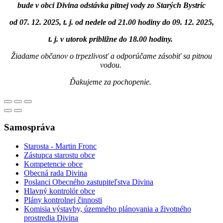
bude v obci Divina odstávka pitnej vody zo Starých Bystríc
od 07. 12. 2025, t. j. od nedele od 21.00 hodiny do 09. 12. 2025,
t. j. v utorok približne do 18.00 hodiny.
Žiadame občanov o trpezlivosť a odporúčame zásobiť sa pitnou
vodou.
Ďakujeme za pochopenie.
Samospráva
Starosta - Martin Fronc
Zástupca starostu obce
Kompetencie obce
Obecná rada Divina
Poslanci Obecného zastupiteľstva Divina
Hlavný kontrolór obce
Plány kontrolnej činnosti
Komisia výstavby, územného plánovania a životného
prostredia Divina