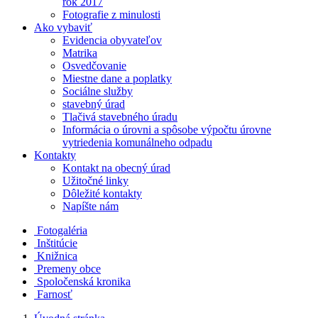
rok 2017
Fotografie z minulosti
Ako vybaviť
Evidencia obyvateľov
Matrika
Osvedčovanie
Miestne dane a poplatky
Sociálne služby
stavebný úrad
Tlačivá stavebného úradu
Informácia o úrovni a spôsobe výpočtu úrovne
vytriedenia komunálneho odpadu
Kontakty
Kontakt na obecný úrad
Užitočné linky
Dôležité kontakty
Napíšte nám
Fotogaléria
Inštitúcie
Knižnica
Premeny obce
Spoločenská kronika
Farnosť