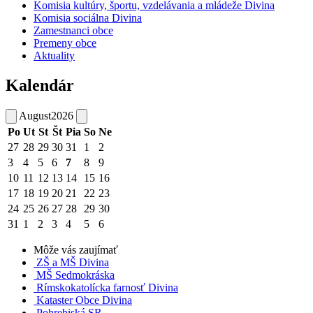
Komisia kultúry, športu, vzdelávania a mládeže Divina
Komisia sociálna Divina
Zamestnanci obce
Premeny obce
Aktuality
Kalendár
August
2026
Po
Ut
St
Št
Pia
So
Ne
27
28
29
30
31
1
2
3
4
5
6
7
8
9
10
11
12
13
14
15
16
17
18
19
20
21
22
23
24
25
26
27
28
29
30
31
1
2
3
4
5
6
Môže vás zaujímať
ZŠ a MŠ Divina
MŠ Sedmokráska
Rímskokatolícka farnosť Divina
Kataster Obce Divina
Pohrebiská SR