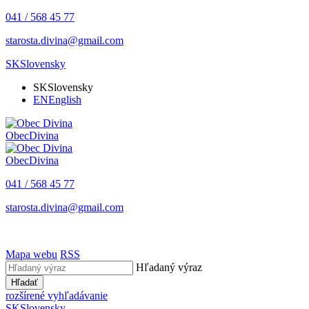
041 / 568 45 77
starosta.divina@gmail.com
SK
Slovensky
SK
Slovensky
EN
English
Obec
Divina
Obec
Divina
041 / 568 45 77
starosta.divina@gmail.com
Mapa webu
RSS
Hľadaný výraz
Hľadať
rozšírené vyhľadávanie
SK
Slovensky