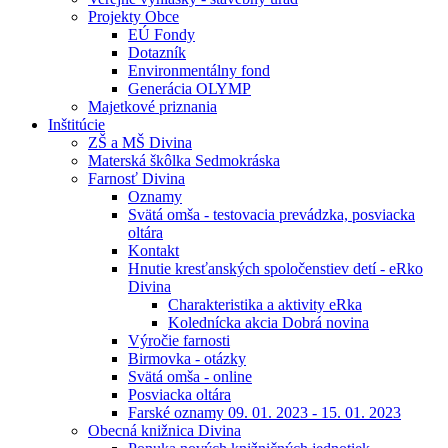
Projekty Obce
EÚ Fondy
Dotazník
Environmentálny fond
Generácia OLYMP
Majetkové priznania
Inštitúcie
ZŠ a MŠ Divina
Materská škôlka Sedmokráska
Farnosť Divina
Oznamy
Svätá omša - testovacia prevádzka, posviacka
oltára
Kontakt
Hnutie kresťanských spoločenstiev detí - eRko
Divina
Charakteristika a aktivity eRka
Kolednícka akcia Dobrá novina
Výročie farnosti
Birmovka - otázky
Svätá omša - online
Posviacka oltára
Farské oznamy 09. 01. 2023 - 15. 01. 2023
Obecná knižnica Divina