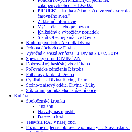
Ponuka nových knižničných jednotiek
zakúpených obcou v 12⁄2022
PROJEKT "Kniha a čítanie sú otvorené dvere do
čarovného sveta"
Základné informácie
Výška členského príspevku
Knižničný a výpožičný poriadok
Štatút Obecnej knižnice Divina
Klub bojovníčok - Aerobik Divina
Jednota dôchodcov Divina
Výročná členská schôdza TJ Divina 23. 02. 2019
Spevácky súbor DIVINČAN
Dobrovoľný hasičský zbor Divina
Poľovnícke združenie Ráztoka
Futbalový klub TJ Divina
Cyklistika - Divina Racing Team
Stolno-tenisový oddiel Divina - Lúky
Súkromní podnikatelia na území obce
Kultúra
Spoločenská kronika
Jubilanti
Navždy nás opustili
Darcovia krvi
Televízia RAJ v našej obci
Poznáme najlepšie obnovené pamiatky na Slovensku za