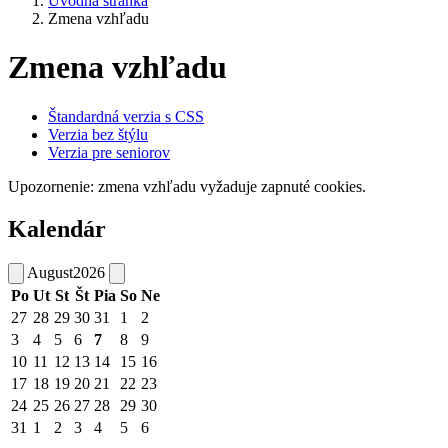
Úvodná stránka
Zmena vzhľadu
Zmena vzhľadu
Štandardná verzia s CSS
Verzia bez štýlu
Verzia pre seniorov
Upozornenie: zmena vzhľadu vyžaduje zapnuté cookies.
Kalendár
August
2026
Po
Ut
St
Št
Pia
So
Ne
27
28
29
30
31
1
2
3
4
5
6
7
8
9
10
11
12
13
14
15
16
17
18
19
20
21
22
23
24
25
26
27
28
29
30
31
1
2
3
4
5
6