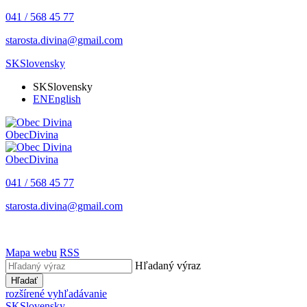
041 / 568 45 77
starosta.divina@gmail.com
SK
Slovensky
SK
Slovensky
EN
English
Obec
Divina
Obec
Divina
041 / 568 45 77
starosta.divina@gmail.com
Mapa webu
RSS
Hľadaný výraz
Hľadať
rozšírené vyhľadávanie
SK
Slovensky