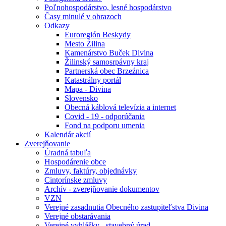
Poľnohospodárstvo, lesné hospodárstvo
Časy minulé v obrazoch
Odkazy
Euroregión Beskydy
Mesto Źilina
Kamenárstvo Buček Divina
Žilinský samosrpávny kraj
Partnerská obec Brzeźnica
Katastrálny portál
Mapa - Divina
Slovensko
Obecná káblová televízia a internet
Covid - 19 - odporúčania
Fond na podporu umenia
Kalendár akcií
Zverejňovanie
Úradná tabuľa
Hospodárenie obce
Zmluvy, faktúry, objednávky
Cintorínske zmluvy
Archív - zverejňovanie dokumentov
VZN
Verejné zasadnutia Obecného zastupiteľstva Divina
Verejné obstarávania
Verejné vyhlášky - stavebný úrad