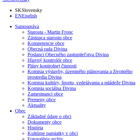
SK
Slovensky
EN
English
Samospráva
Starosta - Martin Fronc
Zástupca starostu obce
Kompetencie obce
Obecná rada Divina
Poslanci Obecného zastupiteľstva Divina
Hlavný kontrolór obce
Plány kontrolnej činnosti
Komisia výstavby, územného plánovania a životného
prostredia Divina
Komisia kultúry, športu, vzdelávania a mládeže Divina
Komisia sociálna Divina
Zamestnanci obce
Premeny obce
Aktuality
Obec
Základné údaje o obci
Dokumenty obce
História
Kultúrne pamiatky v obci
Fotogaléria archiv