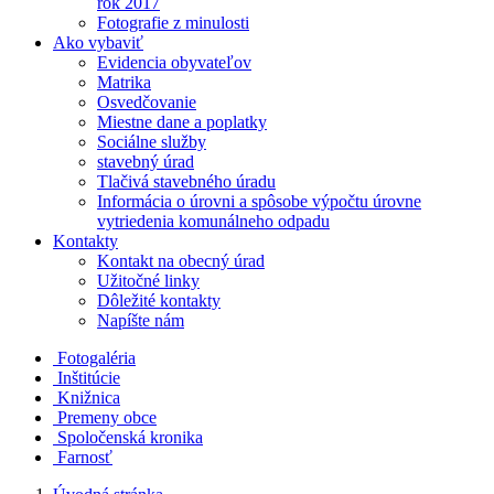
rok 2017
Fotografie z minulosti
Ako vybaviť
Evidencia obyvateľov
Matrika
Osvedčovanie
Miestne dane a poplatky
Sociálne služby
stavebný úrad
Tlačivá stavebného úradu
Informácia o úrovni a spôsobe výpočtu úrovne
vytriedenia komunálneho odpadu
Kontakty
Kontakt na obecný úrad
Užitočné linky
Dôležité kontakty
Napíšte nám
Fotogaléria
Inštitúcie
Knižnica
Premeny obce
Spoločenská kronika
Farnosť