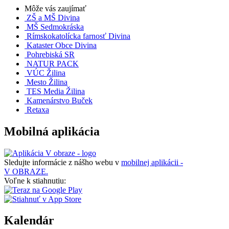
Môže vás zaujímať
ZŠ a MŠ Divina
MŠ Sedmokráska
Rímskokatolícka farnosť Divina
Kataster Obce Divina
Pohrebiská SR
NATUR PACK
VÚC Žilina
Mesto Žilina
TES Media Žilina
Kamenárstvo Buček
Retaxa
Mobilná aplikácia
Sledujte informácie z nášho webu v
mobilnej aplikácii -
V OBRAZE.
Voľne k stiahnutiu:
Kalendár