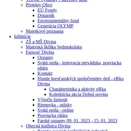
Projekty Obce
EÚ Fondy
Dotazník
Environmentálny fond
Generácia OLYMP
Majetkové priznania
Inštitúcie
ZŠ a MŠ Divina
Materská škôlka Sedmokráska
Farnosť Divina
Oznamy
Svätá omša - testovacia prevádzka, posviacka
oltára
Kontakt
Hnutie kresťanských spoločenstiev detí - eRko
Divina
Charakteristika a aktivity eRka
Kolednícka akcia Dobrá novina
Výročie farnosti
Birmovka - otázky
Svätá omša - online
Posviacka oltára
Farské oznamy 09. 01. 2023 - 15. 01. 2023
Obecná knižnica Divina