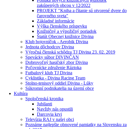
Ponuka nových knižničných jednotiek
zakúpených obcou v 12⁄2022
PROJEKT "Kniha a čítanie sú otvorené dvere do
čarovného sveta"
Základné informácie
Výška členského príspevku
Knižničný a výpožičný poriadok
Štatút Obecnej knižnice Divina
Klub bojovníčok - Aerobik Divina
Jednota dôchodcov Divina
Výročná členská schôdza TJ Divina 23. 02. 2019
Spevácky súbor DIVINČAN
Dobrovoľný hasičský zbor Divina
Poľovnícke združenie Ráztoka
Futbalový klub TJ Divina
Cyklistika - Divina Racing Team
Stolno-tenisový oddiel Divina - Lúky
Súkromní podnikatelia na území obce
Kultúra
Spoločenská kronika
Jubilanti
Navždy nás opustili
Darcovia krvi
Televízia RAJ v našej obci
Poznáme najlepšie obnovené pamiatky na Slovensku za