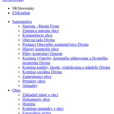
SK
Slovensky
EN
English
Samospráva
Starosta - Martin Fronc
Zástupca starostu obce
Kompetencie obce
Obecná rada Divina
Poslanci Obecného zastupiteľstva Divina
Hlavný kontrolór obce
Plány kontrolnej činnosti
Komisia výstavby, územného plánovania a životného
prostredia Divina
Komisia kultúry, športu, vzdelávania a mládeže Divina
Komisia sociálna Divina
Zamestnanci obce
Premeny obce
Aktuality
Obec
Základné údaje o obci
Dokumenty obce
História
Kultúrne pamiatky v obci
Fotogaléria archiv