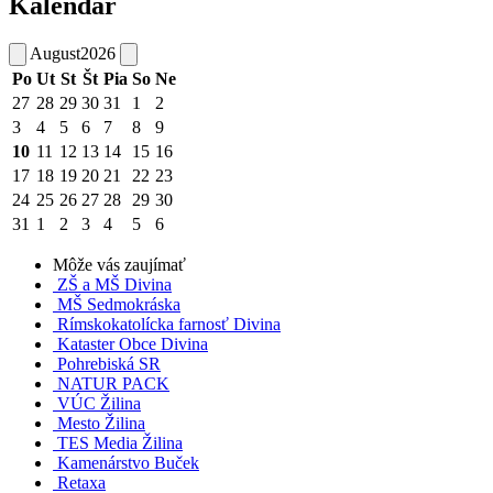
Kalendár
August
2026
Po
Ut
St
Št
Pia
So
Ne
27
28
29
30
31
1
2
3
4
5
6
7
8
9
10
11
12
13
14
15
16
17
18
19
20
21
22
23
24
25
26
27
28
29
30
31
1
2
3
4
5
6
Môže vás zaujímať
ZŠ a MŠ Divina
MŠ Sedmokráska
Rímskokatolícka farnosť Divina
Kataster Obce Divina
Pohrebiská SR
NATUR PACK
VÚC Žilina
Mesto Žilina
TES Media Žilina
Kamenárstvo Buček
Retaxa