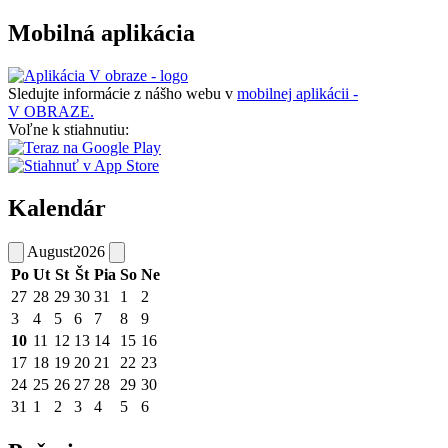
Mobilná aplikácia
Sledujte informácie z nášho webu v
mobilnej aplikácii -
V OBRAZE.
Voľne k stiahnutiu:
Kalendár
August
2026
Po
Ut
St
Št
Pia
So
Ne
27
28
29
30
31
1
2
3
4
5
6
7
8
9
10
11
12
13
14
15
16
17
18
19
20
21
22
23
24
25
26
27
28
29
30
31
1
2
3
4
5
6