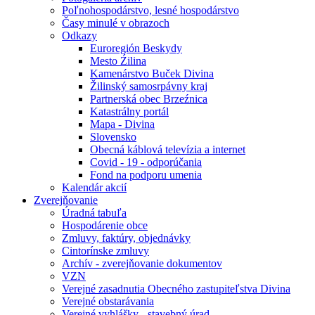
Poľnohospodárstvo, lesné hospodárstvo
Časy minulé v obrazoch
Odkazy
Euroregión Beskydy
Mesto Źilina
Kamenárstvo Buček Divina
Žilinský samosrpávny kraj
Partnerská obec Brzeźnica
Katastrálny portál
Mapa - Divina
Slovensko
Obecná káblová televízia a internet
Covid - 19 - odporúčania
Fond na podporu umenia
Kalendár akcií
Zverejňovanie
Úradná tabuľa
Hospodárenie obce
Zmluvy, faktúry, objednávky
Cintorínske zmluvy
Archív - zverejňovanie dokumentov
VZN
Verejné zasadnutia Obecného zastupiteľstva Divina
Verejné obstarávania
Verejné vyhlášky - stavebný úrad