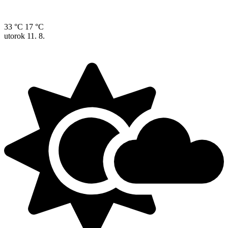
33 °C
17 °C
utorok
11. 8.