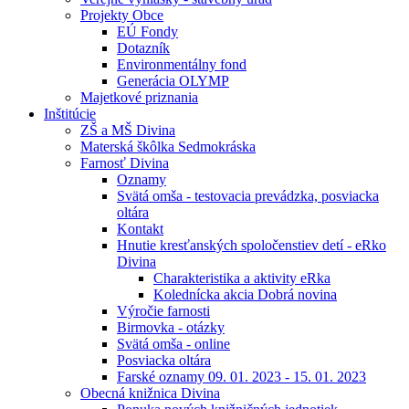
Projekty Obce
EÚ Fondy
Dotazník
Environmentálny fond
Generácia OLYMP
Majetkové priznania
Inštitúcie
ZŠ a MŠ Divina
Materská škôlka Sedmokráska
Farnosť Divina
Oznamy
Svätá omša - testovacia prevádzka, posviacka
oltára
Kontakt
Hnutie kresťanských spoločenstiev detí - eRko
Divina
Charakteristika a aktivity eRka
Kolednícka akcia Dobrá novina
Výročie farnosti
Birmovka - otázky
Svätá omša - online
Posviacka oltára
Farské oznamy 09. 01. 2023 - 15. 01. 2023
Obecná knižnica Divina