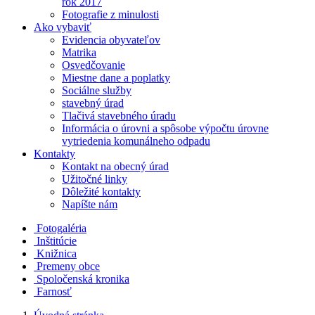
rok 2017
Fotografie z minulosti
Ako vybaviť
Evidencia obyvateľov
Matrika
Osvedčovanie
Miestne dane a poplatky
Sociálne služby
stavebný úrad
Tlačivá stavebného úradu
Informácia o úrovni a spôsobe výpočtu úrovne
vytriedenia komunálneho odpadu
Kontakty
Kontakt na obecný úrad
Užitočné linky
Dôležité kontakty
Napíšte nám
Fotogaléria
Inštitúcie
Knižnica
Premeny obce
Spoločenská kronika
Farnosť