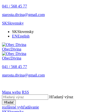
041 / 568 45 77
starosta.divina@gmail.com
SK
Slovensky
SK
Slovensky
EN
English
Obec
Divina
Obec
Divina
041 / 568 45 77
starosta.divina@gmail.com
Mapa webu
RSS
Hľadaný výraz
Hľadať
rozšírené vyhľadávanie
SK
Slovensky