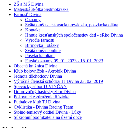
ZŠ a MŠ Divina
Materská škôlka Sedmokráska
Farnosť Divina
Oznamy
Svätá omša - testovacia prevádzka, posviacka oltára
Kontakt
Hnutie kresťanských spoločenstiev detí - eRko Divina
Výročie farnosti
Birmovka - otázky
Svätá omša - online
Posviacka oltára
Farské oznamy 09. 01. 2023 - 15. 01. 2023
Obecná knižnica Divina
Klub bojovníčok - Aerobik Divina
Jednota dôchodcov Divina
Výročná členská schôdza TJ Divina 23. 02. 2019
Spevácky súbor DIVINČAN
Dobrovoľný hasičský zbor Divina
Poľovnícke združenie Ráztoka
Futbalový klub TJ Divina
Cyklistika - Divina Racing Team
Stolno-tenisový oddiel Divina - Lúky
Súkromní podnikatelia na území obce